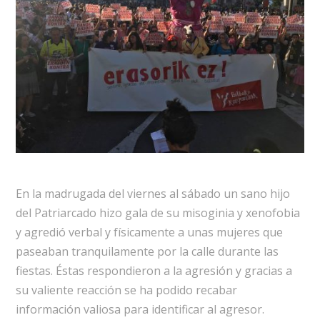
En la madrugada del viernes al sábado un sano hijo
del Patriarcado hizo gala de su misoginia y xenofobia
y agredió verbal y físicamente a unas mujeres que
paseaban tranquilamente por la calle durante las
fiestas. Éstas respondieron a la agresión y gracias a
su valiente reacción se ha podido recabar
información valiosa para identificar al agresor.