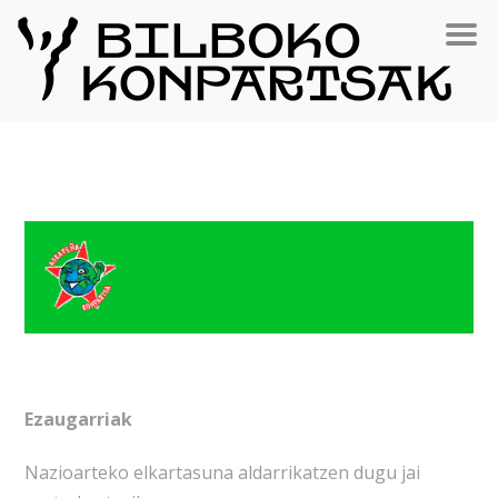
Ezaugarriak
Nazioarteko elkartasuna aldarrikatzen dugu jai