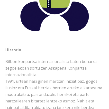
Historia
Bilbon konpartsa internazionalista baten beharra
zegoelakoan sortu zen Askapeña Konpartsa
internazionalista.
1991. urtean hasi ginen martxan iniziatibaz, gogoz,
ilusioz eta Euskal Herriak herrien arteko elkartasuna
modu alaitsu, parrandazale, herrikoi eta parte-
hartzailearen bitartez lantzeko asmoz. Nahiz eta
hainbat alditan aldatu izana janzkera niki berdea