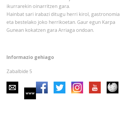
ikurrarekin oinarritzen gara.
Hainbat sari irabazi ditugu herri kirol, gastronomia
eta bestelako joko herrikoetan. Gaur egun Karpa
Gunean kokatzen gara Arriaga ondoan.
Informazio gehiago
Zabalbide 5