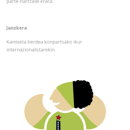
parte-hartzaile erara.
Janzkera
Kamiseta berdea konpartsako ikur
internazionalistarekin.