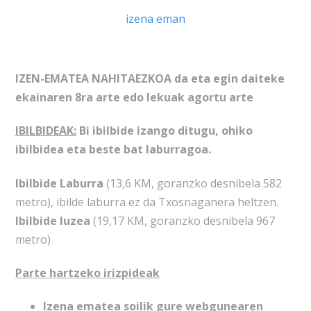
izena eman
IZEN-EMATEA NAHITAEZKOA da eta egin daiteke
ekainaren 8ra arte edo lekuak agortu arte
IBILBIDEAK:
Bi ibilbide izango ditugu, ohiko
ibilbidea eta beste bat laburragoa.
Ibilbide Laburra
(13,6 KM, goranzko desnibela 582
metro), ibilde laburra ez da Txosnaganera heltzen.
Ibilbide luzea
(19,17 KM, goranzko desnibela 967
metro)
Parte hartzeko irizpideak
Izena ematea soilik gure webgunearen