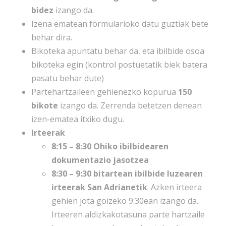
bidez
izango da.
Izena ematean formularioko datu guztiak bete
behar dira.
Bikoteka apuntatu behar da, eta ibilbide osoa
bikoteka egin (kontrol postuetatik biek batera
pasatu behar dute)
Partehartzaileen gehienezko kopurua
150
bikote
izango da. Zerrenda betetzen denean
izen-ematea itxiko dugu.
Irteerak
8:15 – 8:30 Ohiko ibilbidearen
dokumentazio jasotzea
8:30 – 9:30 bitartean ibilbide luzearen
irteerak San Adrianetik
. Azken irteera
gehien jota goizeko 9:30ean izango da.
Irteeren aldizkakotasuna parte hartzaile