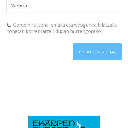
Gorde nire izena, emaila eta webgunea bilatzaile
honetan komentatzen dudan hurrengorako.