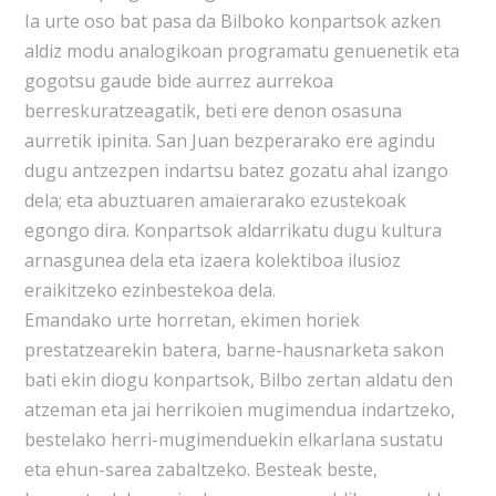
Ia urte oso bat pasa da Bilboko konpartsok azken
aldiz modu analogikoan programatu genuenetik eta
gogotsu gaude bide aurrez aurrekoa
berreskuratzeagatik, beti ere denon osasuna
aurretik ipinita. San Juan bezperarako ere agindu
dugu antzezpen indartsu batez gozatu ahal izango
dela; eta abuztuaren amaierarako ezustekoak
egongo dira. Konpartsok aldarrikatu dugu kultura
arnasgunea dela eta izaera kolektiboa ilusioz
eraikitzeko ezinbestekoa dela.
Emandako urte horretan, ekimen horiek
prestatzearekin batera, barne-hausnarketa sakon
bati ekin diogu konpartsok, Bilbo zertan aldatu den
atzeman eta jai herrikoien mugimendua indartzeko,
bestelako herri-mugimenduekin elkarlana sustatu
eta ehun-sarea zabaltzeko. Besteak beste,