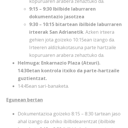
kopuruaren arabera zehaztuko da.
9:15 – 9:30 Ibilbide laburraren
dokumentazio jasotzea
9:30 – 10:15 bitartean ibilbide laburraren
irteerak San Adrianetik
. Azken irteera
gehien jota goizeko 10:15ean izango da.
Irteeren aldizkakotasuna parte hartzaile
kopuruaren arabera zehaztuko da.
Helmuga: Enkarnazio Plaza (Atxuri).
14:30etan kontrola itxiko da parte-hartzaile
guztientzat.
14:45ean sari-banaketa.
Egunean bertan
Dokumentazioa goizeko 8:15 – 8:30 tartean jaso
ahal izango da ohiko ibilbidearentzat (ibilbide