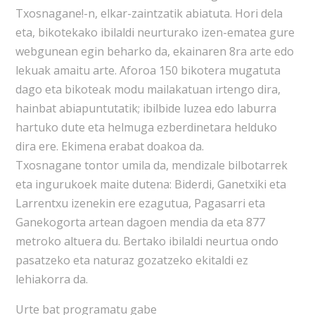
Txosnagane!-n, elkar-zaintzatik abiatuta. Hori dela
eta, bikotekako ibilaldi neurturako izen-ematea gure
webgunean egin beharko da, ekainaren 8ra arte edo
lekuak amaitu arte. Aforoa 150 bikotera mugatuta
dago eta bikoteak modu mailakatuan irtengo dira,
hainbat abiapuntutatik; ibilbide luzea edo laburra
hartuko dute eta helmuga ezberdinetara helduko
dira ere. Ekimena erabat doakoa da.
Txosnagane tontor umila da, mendizale bilbotarrek
eta ingurukoek maite dutena: Biderdi, Ganetxiki eta
Larrentxu izenekin ere ezagutua, Pagasarri eta
Ganekogorta artean dagoen mendia da eta 877
metroko altuera du. Bertako ibilaldi neurtua ondo
pasatzeko eta naturaz gozatzeko ekitaldi ez
lehiakorra da.
Urte bat programatu gabe