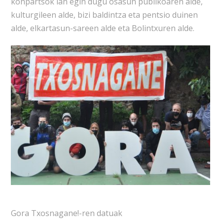
konpartsok lan egin dugu osasun publikoaren alde,
kulturgileen alde, bizi baldintza eta pentsio duinen
alde, elkartasun-sareen alde eta Bolintxuren alde.
Gora Txosnagane!-ren datuak