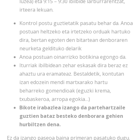
luzea) eta 9:15 – 9:30 ibilbide larburrarentzat,
irteera lekuan.
Kontrol postu guztietatik pasatu behar da. Anoa
postuan heltzeko eta irtetzeko orduak hartuko
dira, bertan egoten den bitartean denboraren
neurketa geldituko delarik
Anoa postuan oinarrizko botikina egongo da.
Iturriak ibilbidean zehar eskasak dira beraz ez
ahaztu ura eramateaz. Bestaldetik, kontutan
izan edozein mendi martxarako hartu
beharreko gomendioak (eguzki krema,
txubaskeroa, arropa egokia…)
Bikote irabazlea izango da partehartzaile
guztien bataz besteko denborara gehien
hurbiltzen dena.
Ez da izango paseoa baina primeran pasatuko dugu.