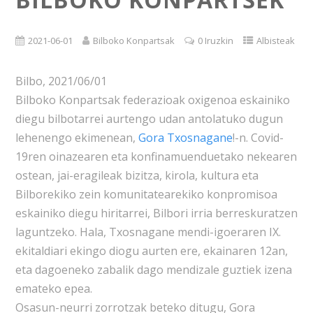
2021-06-01
Bilboko Konpartsak
0 Iruzkin
Albisteak
Bilbo, 2021/06/01
Bilboko Konpartsak federazioak oxigenoa eskainiko
diegu bilbotarrei aurtengo udan antolatuko dugun
lehenengo ekimenean,
Gora Txosnagane
!-n. Covid-
19ren oinazearen eta konfinamuenduetako nekearen
ostean, jai-eragileak bizitza, kirola, kultura eta
Bilborekiko zein komunitatearekiko konpromisoa
eskainiko diegu hiritarrei, Bilbori irria berreskuratzen
laguntzeko. Hala, Txosnagane mendi-igoeraren IX.
ekitaldiari ekingo diogu aurten ere, ekainaren 12an,
eta dagoeneko zabalik dago mendizale guztiek izena
emateko epea.
Osasun-neurri zorrotzak beteko ditugu, Gora