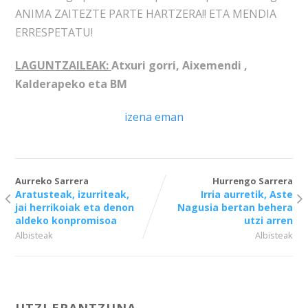
ANIMA ZAITEZTE PARTE HARTZERA!! ETA MENDIA
ERRESPETATU!
LAGUNTZAILEAK:
Atxuri gorri, Aixemendi ,
Kalderapeko eta BM
izena eman
Aurreko Sarrera
Hurrengo Sarrera
Aratusteak, izurriteak,
Irria aurretik, Aste
jai herrikoiak eta denon
Nagusia bertan behera
aldeko konpromisoa
utzi arren
Albisteak
Albisteak