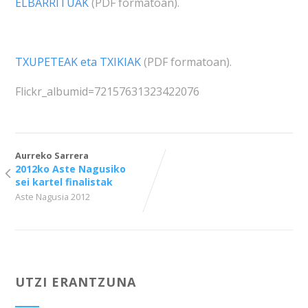
ELBARRITUAK
(PDF formatoan).
TXUPETEAK eta TXIKIAK
(PDF formatoan).
Flickr_albumid=72157631323422076
Aurreko Sarrera
2012ko Aste Nagusiko
sei kartel finalistak
Aste Nagusia 2012
UTZI ERANTZUNA