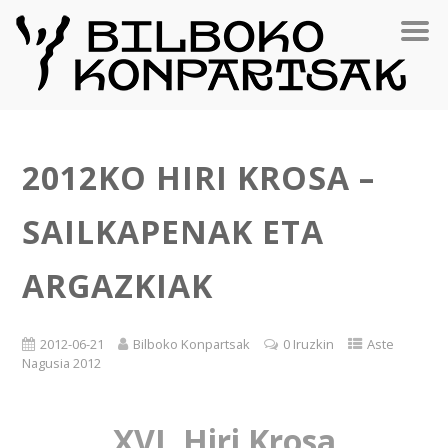
2012KO HIRI KROSA –
SAILKAPENAK ETA
ARGAZKIAK
2012-06-21
Bilboko Konpartsak
0 Iruzkin
Aste
Nagusia 2012
XVI. Hiri Krosa