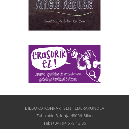
BILBOKO KONPARTSEN FEDERAKUNDEA
Zabalbide 5, lonja 48006 Bilbo
Tel: (+34) 94 679 13 06