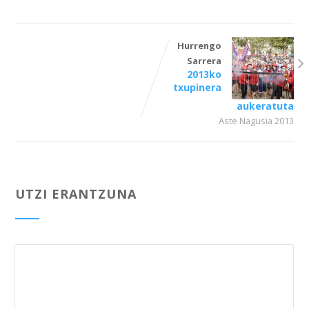
Hurrengo
Sarrera
2013ko
txupinera
aukeratuta
Aste Nagusia 2013
UTZI ERANTZUNA