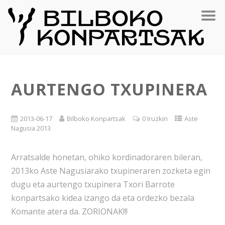
AURTENGO TXUPINERA
2013-06-17
Bilboko Konpartsak
0 Iruzkin
Aste
Nagusia 2013
Arratsalde honetan, ohiko kordinadoraren bileran,
2013ko Aste Nagusiarako txupineraren zozketa egin
dugu eta aurtengo txupinera Txori Barrote
konpartsako kidea izango da eta ordezko bezala
Komante atera da. ZORIONAK!!!