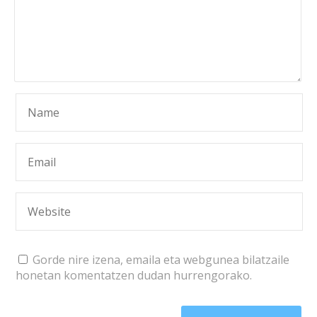
Gorde nire izena, emaila eta webgunea bilatzaile
honetan komentatzen dudan hurrengorako.