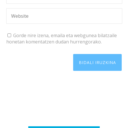
Gorde nire izena, emaila eta webgunea bilatzaile
honetan komentatzen dudan hurrengorako.