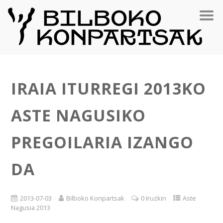
IRAIA ITURREGI 2013KO
ASTE NAGUSIKO
PREGOILARIA IZANGO
DA
2013-07-03
Bilboko Konpartsak
0 Iruzkin
Aste
Nagusia 2013