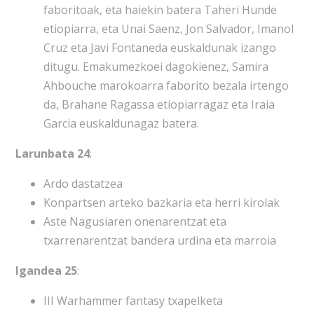
faboritoak, eta haiekin batera Taheri Hunde
etiopiarra, eta Unai Saenz, Jon Salvador, Imanol
Cruz eta Javi Fontaneda euskaldunak izango
ditugu. Emakumezkoei dagokienez, Samira
Ahbouche marokoarra faborito bezala irtengo
da, Brahane Ragassa etiopiarragaz eta Iraia
Garcia euskaldunagaz batera.
Larunbata 24
:
Ardo dastatzea
Konpartsen arteko bazkaria eta herri kirolak
Aste Nagusiaren onenarentzat eta
txarrenarentzat bandera urdina eta marroia
Igandea 25
:
III Warhammer fantasy txapelketa