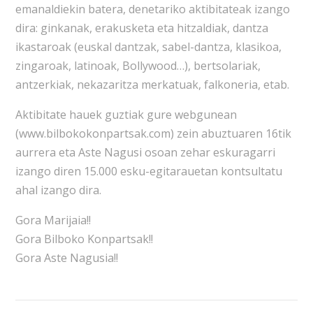
emanaldiekin batera, denetariko aktibitateak izango
dira: ginkanak, erakusketa eta hitzaldiak, dantza
ikastaroak (euskal dantzak, sabel-dantza, klasikoa,
zingaroak, latinoak, Bollywood…), bertsolariak,
antzerkiak, nekazaritza merkatuak, falkoneria, etab.
Aktibitate hauek guztiak gure webgunean
(www.bilbokokonpartsak.com) zein abuztuaren 16tik
aurrera eta Aste Nagusi osoan zehar eskuragarri
izango diren 15.000 esku-egitarauetan kontsultatu
ahal izango dira.
Gora Marijaia!!
Gora Bilboko Konpartsak!!
Gora Aste Nagusia!!