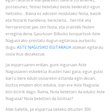
egun falta dira Marijaiarekin batera zoramenez,
poztasunez, festaz betetako beste bederatzi egun
heltzeko… Baina ez edozein modutako festa, baizik
eta festarik handiena, bereziena… herritik eta
herriarentzat jaio zen festa, eta oraindik festen
erregina dena. Gaurkoan Bilboko konpartsok Aste
Nagusirako prestatu dugun egitaraua aurkeztu
dugu.
ASTE NAGUSIKO EGITARAUA
atalean egitarau
osoa ikus dezakezue.
Jai esparruaren erdian, gure inguruan Aste
Nagusiaren eskeletoa ikusten hasi gara, egun gutxi
barru bere eduki osoarekin eztanda egin dezan,
bizitza ematen dion edukia, izan ere Aste Nagusia
bizi-bizirik dago. Baina, Nola betetzen da edukiz Aste
Nagusia? Nola betetzen da bizitzaz?
Alde batetik, jai esparrua beteko dituzten 300