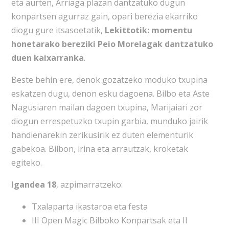
eta aurten, Arriaga plazan dantzatuko dugun
konpartsen agurraz gain, opari berezia ekarriko
diogu gure itsasoetatik,
Lekittotik: momentu
honetarako bereziki Peio Morelagak dantzatuko
duen kaixarranka
.
Beste behin ere, denok gozatzeko moduko txupina
eskatzen dugu, denon esku dagoena. Bilbo eta Aste
Nagusiaren mailan dagoen txupina, Marijaiari zor
diogun errespetuzko txupin garbia, munduko jairik
handienarekin zerikusirik ez duten elementurik
gabekoa. Bilbon, irina eta arrautzak, kroketak
egiteko.
Igandea 18
, azpimarratzeko:
Txalaparta ikastaroa eta festa
III Open Magic Bilboko Konpartsak eta II