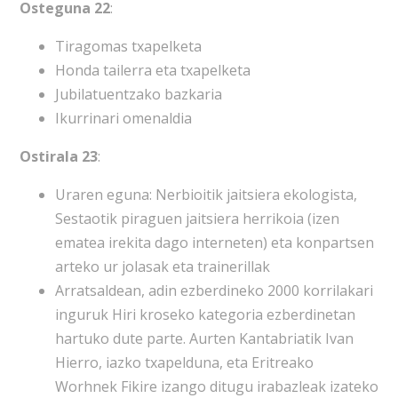
Osteguna 22
:
Tiragomas txapelketa
Honda tailerra eta txapelketa
Jubilatuentzako bazkaria
Ikurrinari omenaldia
Ostirala 23
:
Uraren eguna: Nerbioitik jaitsiera ekologista,
Sestaotik piraguen jaitsiera herrikoia (izen
ematea irekita dago interneten) eta konpartsen
arteko ur jolasak eta trainerillak
Arratsaldean, adin ezberdineko 2000 korrilakari
inguruk Hiri kroseko kategoria ezberdinetan
hartuko dute parte. Aurten Kantabriatik Ivan
Hierro, iazko txapelduna, eta Eritreako
Worhnek Fikire izango ditugu irabazleak izateko