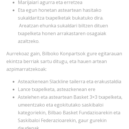
Marijaiari agurra eta erretzea
Eta egun honetan asteartean hasitako
sukaldaritza txapelketak bukatuko dira.
Areatzan ehunka sukaldari biltzen dituen
txapelketa honen arrakastaren osagaiak
azaltzeko.
Aurrekoaz gain, Bilboko Konpartsok gure egitarauan
ekintza berriak sartu ditugu, eta hauen artean
azpimarratzekoak:
Asteazkenean Slackline tailerra eta erakustaldia
Lance txapelketa, asteazkenean ere
Astelehen eta asteartean Basket 3×3 txapelketa,
umeentzako eta egokitutako saskibaloi
kategoriekin, Bilbao Basket Fundazioarekin eta
Saskibaloi Federazioarekin, gaur gurekin
daudenak.