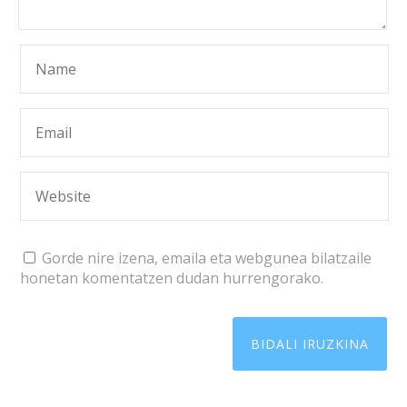
Gorde nire izena, emaila eta webgunea bilatzaile
honetan komentatzen dudan hurrengorako.