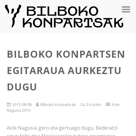
BILBOKO KONPARTSEN
EGITARAUA AURKEZTU
DUGU
2013-08-08
Bilboko Konpartsak
0 Iruzkin
Aste
Nagusia 2013
Aste Nagusia gero eta gertuago dugu. Bederatzi