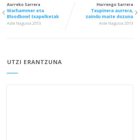
Aurreko Sarrera
Hurrengo Sarrera
Warhammer eta
Txupinera aurrera,
Bloodbowl txapelketak
zaindu maite dozuna
Aste Nagusia 2013
Aste Nagusia 2013
UTZI ERANTZUNA