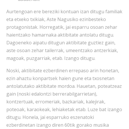
Aurtengoan ere bereziki kontuan izan ditugu familiak
eta etxeko txikiak, Aste Nagusiko ezinbesteko
protagonistak. Horregatik, jai esparru osoan zehar
haientzako hamarnaka aktibitate antolatu ditugu.
Dagoeneko aipatu ditugun aktibitate guztiez gain,
aste osoan zehar tailerrak, umeentzako antzerkiak,
magoak, puzgarriak, etab. Izango ditugu.
Noski, aktibitate ezberdinen errepaso arin honetan,
ezin ahaztu konpartsek haien gune eta txosnetan
antolatutako aktibitate mordoa. Hauetan, poteatzeaz
gain (noski edalontzi berrerabilgarrietan),
kontzertuak, erromeriak, bazkariak, kalejirak,
poteoak, karaokeak, lehiaketak etab. Luze bat izango
ditugu. Honela, jai esparruko eszenatoki
ezberdinetan izango diren 60tik gorako musika