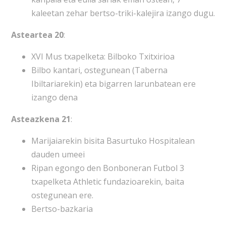
kaleetan zehar bertso-triki-kalejira izango dugu.
Asteartea 20
:
XVI Mus txapelketa: Bilboko Txitxirioa
Bilbo kantari, ostegunean (Taberna
Ibiltariarekin) eta bigarren larunbatean ere
izango dena
Asteazkena 21
:
Marijaiarekin bisita Basurtuko Hospitalean
dauden umeei
Ripan egongo den Bonboneran Futbol 3
txapelketa Athletic fundazioarekin, baita
ostegunean ere.
Bertso-bazkaria