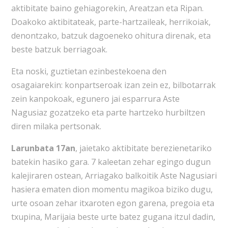
aktibitate baino gehiagorekin, Areatzan eta Ripan.
Doakoko aktibitateak, parte-hartzaileak, herrikoiak,
denontzako, batzuk dagoeneko ohitura direnak, eta
beste batzuk berriagoak.
Eta noski, guztietan ezinbestekoena den
osagaiarekin: konpartseroak izan zein ez, bilbotarrak
zein kanpokoak, egunero jai esparrura Aste
Nagusiaz gozatzeko eta parte hartzeko hurbiltzen
diren milaka pertsonak.
Larunbata 17an
, jaietako aktibitate berezienetariko
batekin hasiko gara. 7 kaleetan zehar egingo dugun
kalejiraren ostean, Arriagako balkoitik Aste Nagusiari
hasiera ematen dion momentu magikoa biziko dugu,
urte osoan zehar itxaroten egon garena, pregoia eta
txupina, Marijaia beste urte batez gugana itzul dadin,