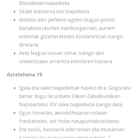
Bloodbowl txapelketa
Skate ikastaroa eta txapelketa
Athletic-eko peñekin egiten dugun pintxo
banaketa (aurten hamburgarrak), aurten
etekinak gizarteratzeko kirolarentzat izango
direlarik.
Aste Nagusi osoan zehar izango den
umeentzako arrantza eskolaren hasiera
Astelehena 19
:
Igela eta xake txapelketak hasiko dira. Gogoratu
behar dugu larunbata 24ean Zabalkundean
Nazioarteko XIV xake txapelketa izango dela.
Egun honetan, aerobithoiaren ostean
freskatzeko, zer hobe nasapuntakoa baino.
Eta noski, txosnarik ederrenari eta itsusienari
kanpaia eta eulia sariak eman ostean, 7