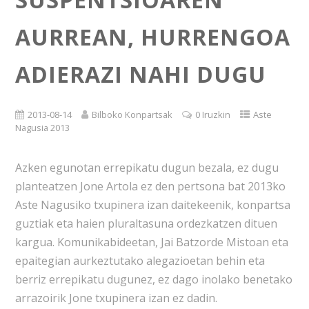
AURREAN, HURRENGOA
ADIERAZI NAHI DUGU
2013-08-14
Bilboko Konpartsak
0 Iruzkin
Aste
Nagusia 2013
Azken egunotan errepikatu dugun bezala, ez dugu
planteatzen Jone Artola ez den pertsona bat 2013ko
Aste Nagusiko txupinera izan daitekeenik, konpartsa
guztiak eta haien pluraltasuna ordezkatzen dituen
kargua. Komunikabideetan, Jai Batzorde Mistoan eta
epaitegian aurkeztutako alegazioetan behin eta
berriz errepikatu dugunez, ez dago inolako benetako
arrazoirik Jone txupinera izan ez dadin.