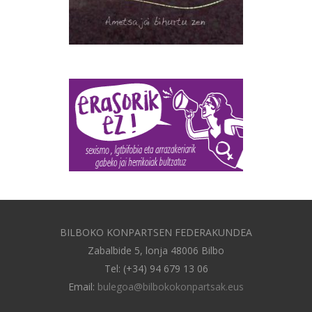
BILBOKO KONPARTSEN FEDERAKUNDEA
Zabalbide 5, lonja 48006 Bilbo
Tel: (+34) 94 679 13 06
Email:
bulegoa@bilbokokonpartsak.eus