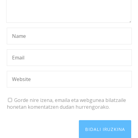
Gorde nire izena, emaila eta webgunea bilatzaile
honetan komentatzen dudan hurrengorako.