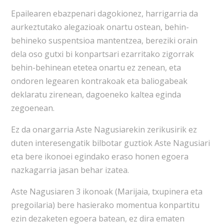
Epailearen ebazpenari dagokionez, harrigarria da
aurkeztutako alegazioak onartu ostean, behin-
behineko suspentsioa mantentzea, bereziki orain
dela oso gutxi bi konpartsari ezarritako zigorrak
behin-behinean etetea onartu ez zenean, eta
ondoren legearen kontrakoak eta baliogabeak
deklaratu zirenean, dagoeneko kaltea eginda
zegoenean.
Ez da onargarria Aste Nagusiarekin zerikusirik ez
duten interesengatik bilbotar guztiok Aste Nagusiari
eta bere ikonoei egindako eraso honen egoera
nazkagarria jasan behar izatea.
Aste Nagusiaren 3 ikonoak (Marijaia, txupinera eta
pregoilaria) bere hasierako momentua konpartitu
ezin dezaketen egoera batean, ez dira ematen