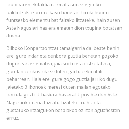
txupinaren ekitaldia normaltasunez egiteko
baldintzak, izan ere kasu honetan hiruki honen
funtsezko elementu bat faltako litzateke, hain zuzen
Aste Nagusiari hasiera ematen dion txupina botatzen
duena.
Bilboko Konpartsontzat tamalgarria da, beste behin
ere, gure indar eta denbora guztia benetan gogoko
dugunean ez ematea, jaia sortu eta disfrutatzea,
gurekin zerikusirik ez duten gai hauekin ibili
beharrean. Hala ere, gure gogo guztia jarriko dugu
jaietako 3 ikonoak merezi duten mailan egoteko,
horrela guztiok hasiera hasieratik posible den Aste
Nagusirik onena bizi ahal izateko, nahiz eta
gustatuko litzaiguken bezalakoa ez izan aguafiesten
erruz.