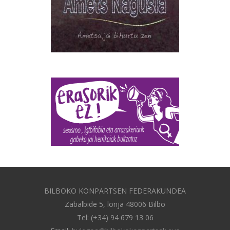
BILBOKO KONPARTSEN FEDERAKUNDEA
Zabalbide 5, lonja 48006 Bilbo
Tel: (+34) 94 679 13 06