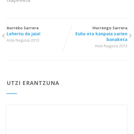
txapelketa
Aurreko Sarrera
Hurrengo Sarrera
Lehertu da jaia!
Eulia eta kanpaia sarien
banaketa
Aste Nagusia 2013
Aste Nagusia 2013
UTZI ERANTZUNA