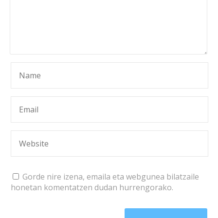
Gorde nire izena, emaila eta webgunea bilatzaile
honetan komentatzen dudan hurrengorako.