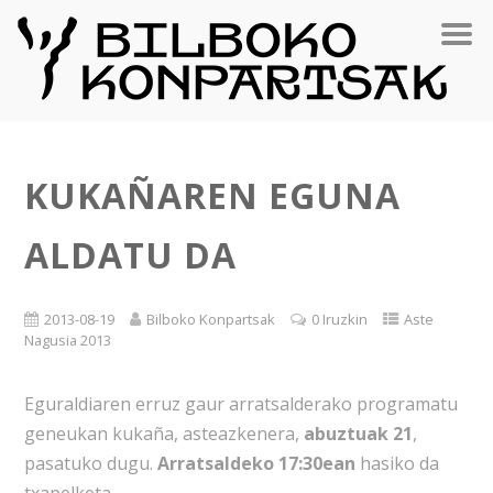
KUKAÑAREN EGUNA
ALDATU DA
2013-08-19
Bilboko Konpartsak
0 Iruzkin
Aste
Nagusia 2013
Eguraldiaren erruz gaur arratsalderako programatu
geneukan kukaña, asteazkenera,
abuztuak 21
,
pasatuko dugu.
Arratsaldeko 17:30ean
hasiko da