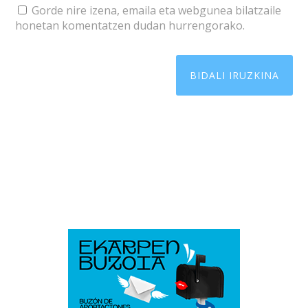
Gorde nire izena, emaila eta webgunea bilatzaile
honetan komentatzen dudan hurrengorako.