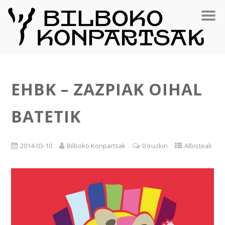
EHBK – ZAZPIAK OIHAL
BATETIK
2014-03-10
Bilboko Konpartsak
0 Iruzkin
Albisteak