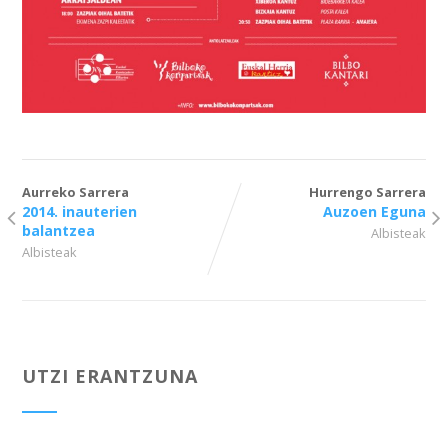
Aurreko Sarrera
Hurrengo Sarrera
2014. inauterien
Auzoen Eguna
balantzea
Albisteak
Albisteak
UTZI ERANTZUNA