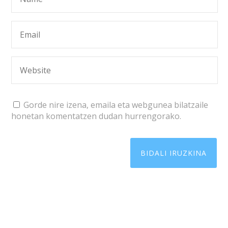
Gorde nire izena, emaila eta webgunea bilatzaile
honetan komentatzen dudan hurrengorako.