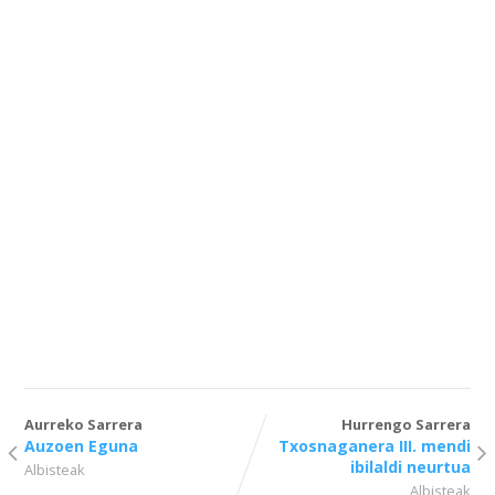
Aurreko Sarrera
Hurrengo Sarrera
Auzoen Eguna
Txosnaganera III. mendi
ibilaldi neurtua
Albisteak
Albisteak