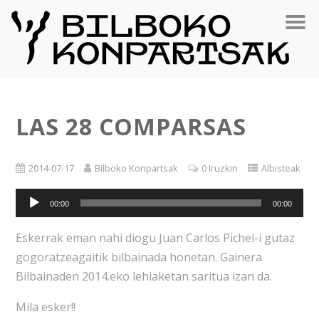
LAS 28 COMPARSAS
2014-07-17
Bilboko Konpartsak
0 Iruzkin
Albisteak
Soinu
00:00
00:00
erreproduzigailua
Eskerrak eman nahi diogu Juan Carlos Pichel-i gutaz
gogoratzeagaitik bilbainada honetan. Gainera
Bilbainaden 2014.eko lehiaketan saritua izan da.
Mila esker!!