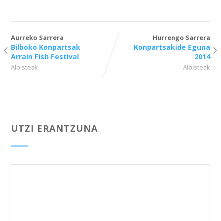
Aurreko Sarrera
Hurrengo Sarrera
Bilboko Konpartsak
Konpartsakide Eguna
Arrain Fish Festival
2014
Albisteak
Albisteak
UTZI ERANTZUNA