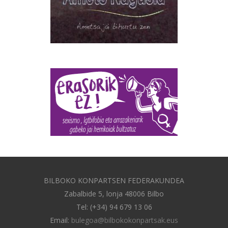
BILBOKO KONPARTSEN FEDERAKUNDEA
Zabalbide 5, lonja 48006 Bilbo
Tel: (+34) 94 679 13 06
Email:
bulegoa@bilbokokonpartsak.eus