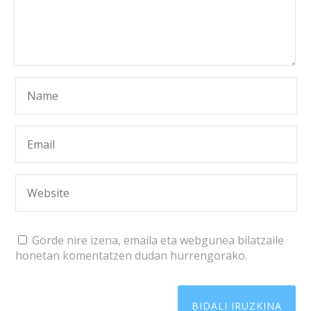
Gorde nire izena, emaila eta webgunea bilatzaile
honetan komentatzen dudan hurrengorako.