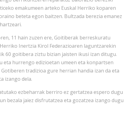
hleticeko emakumeen arteko Euskal Herriko koparen
poraino beteta egon baitzen. Bultzada berezia emanez
hartzeari.
ren, 11 hain zuzen ere, Goitiberak berreskuratu
Herriko Inertzia Kirol Federazioaren laguntzarekin
60 goitibera ziztu bizian jaisten ikusi izan ditugu.
u eta hurrengo edizioetan umeen eta konpartsen
 Gotiberen tradizioa gure herrian handia izan da eta
a izango dela.
tatutako ezbeharrak berriro ez gertatzea espero dugu
un bezala jaiez disfrutatzea eta gozatzea izango dugu