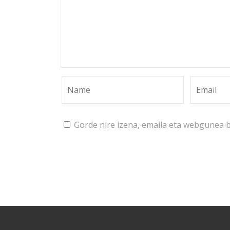
Gorde nire izena, emaila eta webgunea 