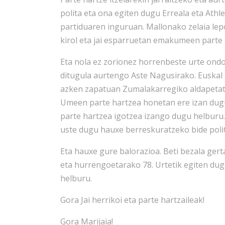
polita eta ona egiten dugu Erreala eta At
partiduaren inguruan. Mallonako zelaia le
kirol eta jai esparruetan emakumeen parte 
Eta nola ez zorionez horrenbeste urte ondo
ditugula aurtengo Aste Nagusirako. Euskal 
azken zapatuan Zumalakarregiko aldapetatik 
Umeen parte hartzea honetan ere izan dug
parte hartzea igotzea izango dugu helburu.
uste dugu hauxe berreskuratzeko bide polit
Eta hauxe gure balorazioa. Beti bezala ger
eta hurrengoetarako 78. Urtetik egiten dug
helburu.
Gora Jai herrikoi eta parte hartzaileak!
Gora Marijaia!