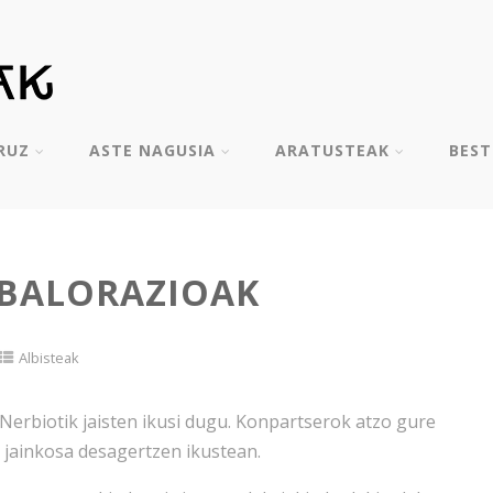
RUZ
ASTE NAGUSIA
ARATUSTEAK
BES
 BALORAZIOAK
Albisteak
Nerbiotik jaisten ikusi dugu. Konpartserok atzo gure
 jainkosa desagertzen ikustean.