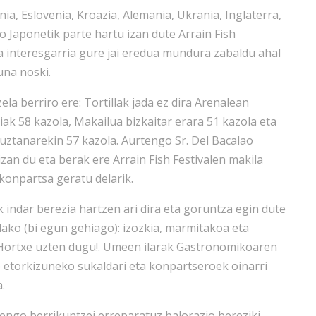
ia, Eslovenia, Kroazia, Alemania, Ukrania, Inglaterra,
uso Japonetik parte hartu izan dute Arrain Fish
ta interesgarria gure jai eredua mundura zabaldu ahal
una noski.
a berriro ere: Tortillak jada ez dira Arenalean
iak 58 kazola, Makailua bizkaitar erara 51 kazola eta
buztanarekin 57 kazola. Aurtengo Sr. Del Bacalao
an du eta berak ere Arrain Fish Festivalen makila
 konpartsa geratu delarik.
ndar berezia hartzen ari dira eta goruntza egin dute
lako (bi egun gehiago): izozkia, marmitakoa eta
. Hortxe uzten dugu!. Umeen ilarak Gastronomikoaren
e etorkizuneko sukaldari eta konpartseroek oinarri
.
rtengo berrikuntzei erreparatuz balorazio bereziki