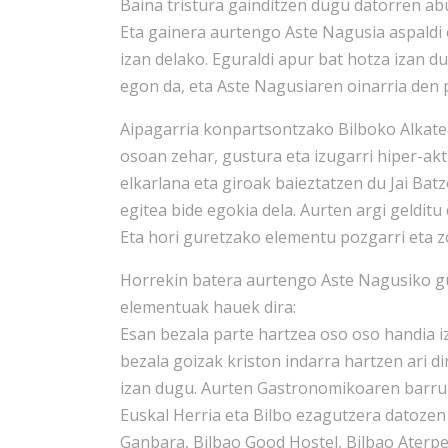
Baina tristura gainditzen dugu datorren ab
Eta gainera aurtengo Aste Nagusia aspaldi 
izan delako. Eguraldi apur bat hotza izan 
egon da, eta Aste Nagusiaren oinarria den 
Aipagarria konpartsontzako Bilboko Alkatea
osoan zehar, gustura eta izugarri hiper-akt
elkarlana eta giroak baieztatzen du Jai Bat
egitea bide egokia dela. Aurten argi gelditu
Eta hori guretzako elementu pozgarri eta z
Horrekin batera aurtengo Aste Nagusiko gu
elementuak hauek dira:
Esan bezala parte hartzea oso oso handia i
bezala goizak kriston indarra hartzen ari d
izan dugu. Aurten Gastronomikoaren barruan
Euskal Herria eta Bilbo ezagutzera datozen
Ganbara, Bilbao Good Hostel, Bilbao Aterpe