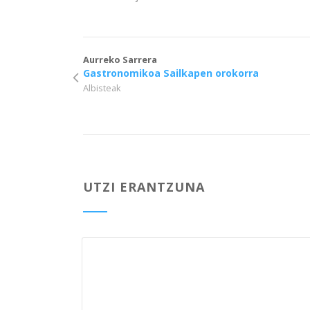
Aurreko Sarrera
Gastronomikoa Sailkapen orokorra
Albisteak
UTZI ERANTZUNA