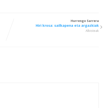
Hurrengo Sarrera
Hiri krosa: sailkapena eta argazkiak
Albisteak