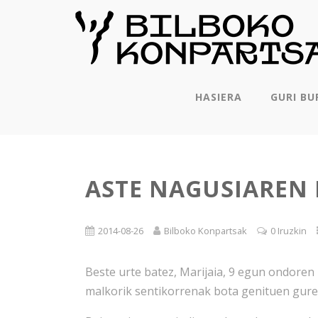
HASIERA
GURI BU
ASTE NAGUSIAREN
2014-08-26
Bilboko Konpartsak
0 Iruzkin
Beste urte batez, Marijaia, 9 egun ondoren 
malkorik sentikorrenak bota genituen gure