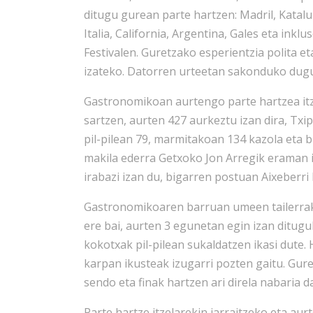
ditugu gurean parte hartzen: Madril, Katalun
Italia, California, Argentina, Gales eta inkl
Festivalen. Guretzako esperientzia polita e
izateko. Datorren urteetan sakonduko dug
Gastronomikoan aurtengo parte hartzea itzel
sartzen, aurten 427 aurkeztu izan dira, Txip
pil-pilean 79, marmitakoan 134 kazola eta 
makila ederra Getxoko Jon Arregik eraman iz
irabazi izan du, bigarren postuan Aixeberri
Gastronomikoaren barruan umeen tailerrak i
ere bai, aurten 3 egunetan egin izan ditugu
kokotxak pil-pilean sukaldatzen ikasi dute
karpan ikusteak izugarri pozten gaitu. Gur
sendo eta finak hartzen ari direla nabaria da
Parte hartze itzelarekin jarraitzeko eta au