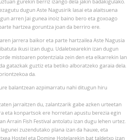
uztuan gurekin berriz izango dela jakin badakigulako.
ezagutu dugun Aste Nagusirik lasai eta alaitsuena
dugun arren Jai gunea inoiz baino bero eta goxoago
parte hartzea goruntza joan da berriro ere.
ren jarrera baikor eta parte hartzailea Aste Nagusia
ibatuta ikusi izan dugu. Udaletxearekin izan dugun
zorde mistoaren potentziala zein den eta elkarrekin lan
 da gatazkak guztiz eta betiko alboratzeko garaia dela.
oriontzekoa da.
re balantzean azpimarratu nahi ditugun hiru
zaten jarraitzen du, zalantzarik gabe azken urteetan
ira eta konpartsok ere horretan apustu berezia egin
 Arrain Fish Festival antolatu izan dugu lehen urtez.
 lagunei zuzendutako plana izan da hauxe, eta
txea Hostel eta Domine Hotelarekin bat taldetxo izan