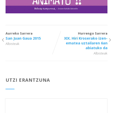
Aurreko Sarrera
Hurrengo Sarrera
San Juan Gaua 2015
XIX. Hiri Kroserako izen-
ematea uztailaren 6an
Albisteak
abiatuko da
Albisteak
UTZI ERANTZUNA