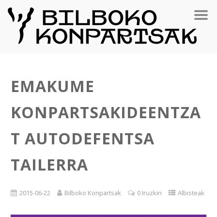
EMAKUME
KONPARTSAKIDEENTZA
T AUTODEFENTSA
TAILERRA
2015-06-22
Bilboko Konpartsak
0 Iruzkin
Albisteak