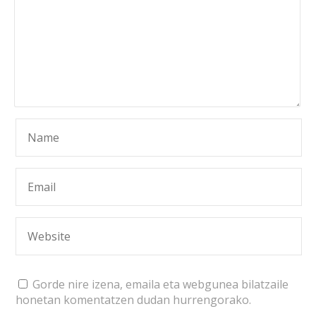
Gorde nire izena, emaila eta webgunea bilatzaile
honetan komentatzen dudan hurrengorako.