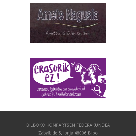
BILBOKO KONPARTSEN FEDERAKUNDEA
Zabalbide 5, lonja 48006 Bilbo