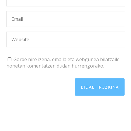
Gorde nire izena, emaila eta webgunea bilatzaile
honetan komentatzen dudan hurrengorako.