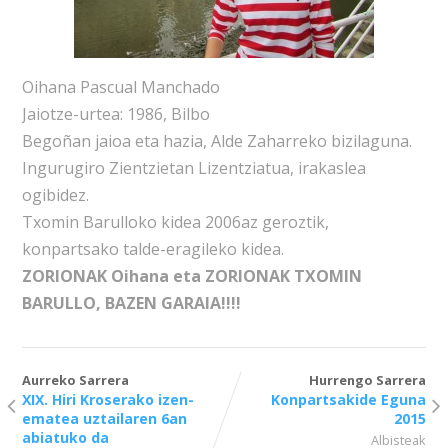
Oihana Pascual Manchado
Jaiotze-urtea: 1986, Bilbo
Begoñan jaioa eta hazia, Alde Zaharreko bizilaguna.
Ingurugiro Zientzietan Lizentziatua, irakaslea
ogibidez.
Txomin Barulloko kidea 2006az geroztik,
konpartsako talde-eragileko kidea.
ZORIONAK Oihana eta ZORIONAK TXOMIN
BARULLO, BAZEN GARAIA!!!!
Aurreko Sarrera
Hurrengo Sarrera
XIX. Hiri Kroserako izen-
Konpartsakide Eguna
ematea uztailaren 6an
2015
abiatuko da
Albisteak