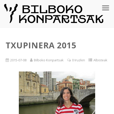
TXUPINERA 2015
2015-07-08
Bilboko Konpartsak
0 Iruzkin
Albisteak