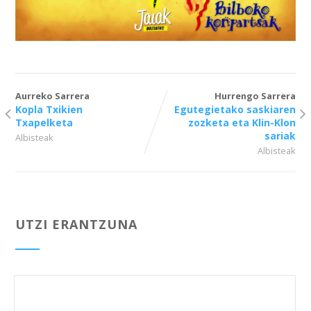
Aurreko Sarrera
Hurrengo Sarrera
Kopla Txikien
Egutegietako saskiaren
Txapelketa
zozketa eta Klin-Klon
sariak
Albisteak
Albisteak
UTZI ERANTZUNA