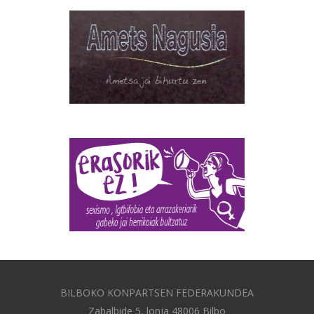
BILBOKO KONPARTSEN FEDERAKUNDEA
Zabalbide 5, lonja 48006 Bilbo