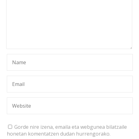
Gorde nire izena, emaila eta webgunea bilatzaile
honetan komentatzen dudan hurrengorako.