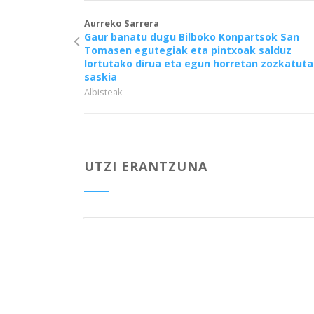
Aurreko Sarrera
Gaur banatu dugu Bilboko Konpartsok San
Tomasen egutegiak eta pintxoak salduz
lortutako dirua eta egun horretan zozkatut
saskia
Albisteak
UTZI ERANTZUNA