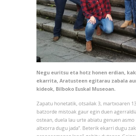
Negu euritsu eta hotz honen erdian, kak
ekarrita, Aratusteen egitarau zabala au
kideok, Bilboko Euskal Museoan.
Zapatu honetatik, otsailak 3, martxoaren 13
batzorde mistoak gaur egin duen agerraldia
ostean, duela lau urte abiatu genuen asmo
altxorra dugu jada”. Beterik ekarri dugu 