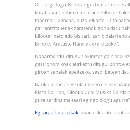
Oso argi dugu; Bilbotar guztion artean era
karabanara gehitu direla jada Bilbo erdiald
tabernari, dendari, auzo-elkarte,… Eta nah
garrantzitsuenak zaratenok gonbidatu nahi 
bilbotar peto edo bisitari, izan bidaiari ed
Bilboko Aratuste Handiak eraikitzeko”.
Nabarmendu ditugun ekintzez gain,aski ez
gastronomikoak aurkeztu ditugu: pontxe eta
giroan sabelak epeltzeko, sasoi betean dau
Bariku mehean eskola umeen desfilea izang
Plaza Barrian, Bilboko Udal Musika Bandare
gure sardina maiteari egingo diogu agurra”
Egitarau-liburuxkak
doan eskuratu ahal iza