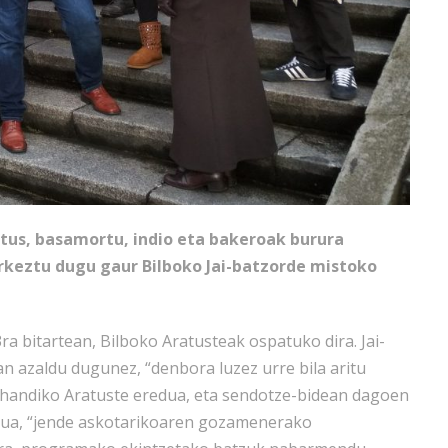
tus, basamortu, indio eta bakeroak burura
rkeztu dugu gaur Bilboko Jai-batzorde mistoko
ra bitartean, Bilboko Aratusteak ospatuko dira. Jai-
n azaldu dugunez, “denbora luzez urre bila aritu
 handiko Aratuste eredua, eta sendotze-bidean dagoen
zakua, “jende askotarikoaren gozamenerako