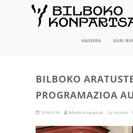
HASIERA
GURI BU
BILBOKO ARATUST
PROGRAMAZIOA AU
2018-01-30
Bilboko Konpartsak
0 Iruzkin