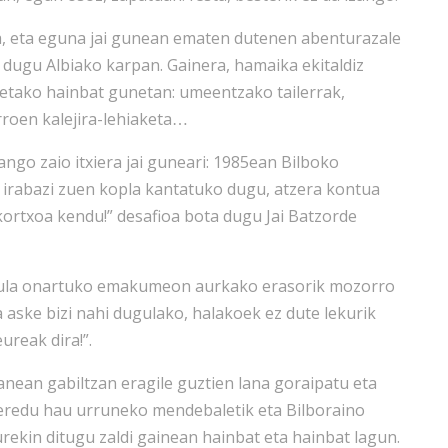
da, eta eguna jai gunean ematen dutenen abenturazale
dugu Albiako karpan. Gainera, hamaika ekitaldiz
etako hainbat gunetan: umeentzako tailerrak,
roen kalejira-lehiaketa
…
ango zaio itxiera jai guneari: 1985ean Bilboko
a irabazi zuen kopla kantatuko dugu, atzera kontua
 kortxoa kendu!” desafioa bota dugu Jai Batzorde
dugula onartuko emakumeon aurkako erasorik mozorro
a aske bizi nahi dugulako, halakoek ez dute lekurik
ureak dira!”.
anean gabiltzan eragile guztien lana goraipatu eta
-eredu hau urruneko mendebaletik eta Bilboraino
rekin ditugu zaldi gainean hainbat eta hainbat lagun.