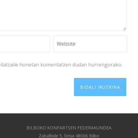
bilatzaile honetan komentatzen dudan hurrengorako.
BILBOKO KONPARTSEN FEDERAKUNDEA
Zabalbide 5, lonja 48006 Bilbo