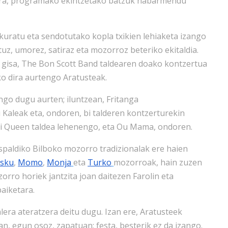
era, programako ekintzetako batzuk nabarmendu
skuratu eta sendotutako kopla txikien lehiaketa izango
uz, umorez, satiraz eta mozorroz beteriko ekitaldia.
a gisa, The Bon Scott Band taldearen doako kontzertua
o dira aurtengo Aratusteak.
ngo dugu aurten; iluntzean, Fritanga
 Kaleak eta, ondoren, bi talderen kontzerturekin
ippi Queen taldea lehenengo, eta Ou Mama, ondoren.
spaldiko Bilboko mozorro tradizionalak ere haien
isku
,
Momo
,
Monja
eta
Turko
mozorroak, hain zuzen
orro horiek jantzita joan daitezen Farolin eta
aiketara.
lera ateratzera deitu dugu. Izan ere, Aratusteek
, egun osoz, zapatuan: festa, besterik ez da izango.