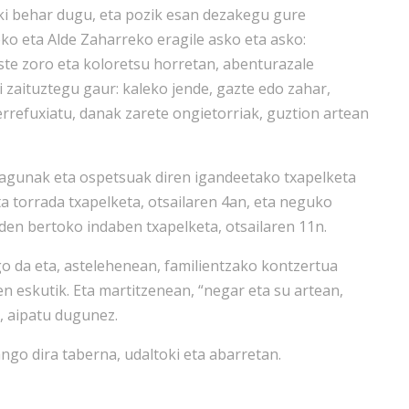
iki behar dugu, eta pozik esan dezakegu gure
eko eta Alde Zaharreko eragile asko eta asko:
aste zoro eta koloretsu horretan, abenturazale
zaituztegu gaur: kaleko jende, gazte edo zahar,
o errefuxiatu, danak zarete ongietorriak, guztion artean
agunak eta ospetsuak diren igandeetako txapelketa
 torrada txapelketa, otsailaren 4an, eta neguko
den bertoko indaben txapelketa, otsailaren 11n.
o da eta, astelehenean, familientzako kontzertua
n eskutik. Eta martitzenean, “negar eta su artean,
, aipatu dugunez.
ngo dira taberna, udaltoki eta abarretan.