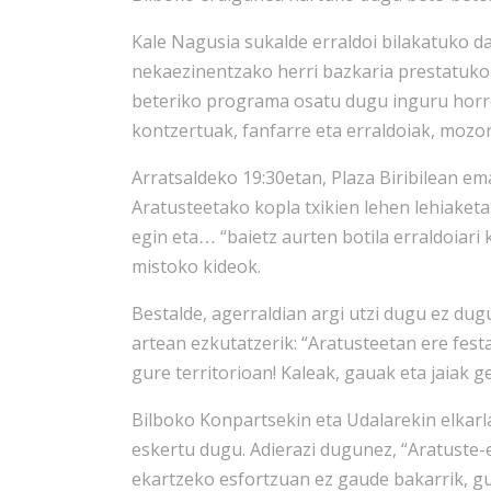
Kale Nagusia sukalde erraldoi bilakatuko 
nekaezinentzako herri bazkaria prestatuko 
beteriko programa osatu dugu inguru horr
kontzertuak, fanfarre eta erraldoiak, mozor
Arratsaldeko 19:30etan, Plaza Biribilean em
Aratusteetako kopla txikien lehen lehiaket
egin eta
“baietz aurten botila erraldoiari
…
mistoko kideok.
Bestalde, agerraldian argi utzi dugu ez 
artean ezkutatzerik: “Aratusteetan ere fest
gure territorioan! Kaleak, gauak eta jaiak ge
Bilboko Konpartsekin eta Udalarekin elkarl
eskertu dugu. Adierazi dugunez, “Aratuste
ekartzeko esfortzuan ez gaude bakarrik, gu