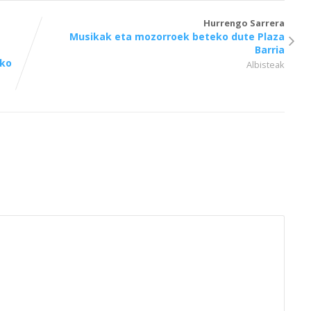
Hurrengo Sarrera
Musikak eta mozorroek beteko dute Plaza
Barria
ako
Albisteak