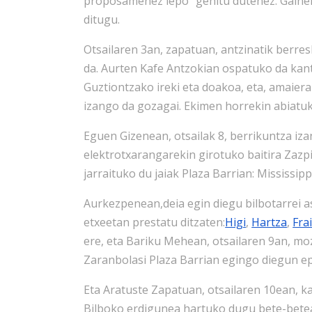
proposamenez lepo” gehitu dutenez. Gain
ditugu.
Otsailaren 3an, zapatuan, antzinatik berre
da. Aurten Kafe Antzokian ospatuko da kant
Guztiontzako ireki eta doakoa, eta, amaier
izango da gozagai. Ekimen horrekin abiatuk
Eguen Gizenean, otsailak 8, berrikuntza iza
elektrotxarangarekin girotuko baitira Zazpi
jarraituko du jaiak Plaza Barrian: Mississ
Aurkezpenean,deia egin diegu bilbotarrei a
etxeetan prestatu ditzaten:
Higi
,
Hartza
,
Fra
ere, eta Bariku Mehean, otsailaren 9an, moz
Zaranbolasi Plaza Barrian egingo diegun ep
Eta Aratuste Zapatuan, otsailaren 10ean, ka
Bilboko erdigunea hartuko dugu bete-betean