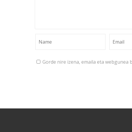
Gorde nire izena, emaila eta webgunea 