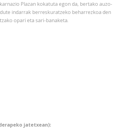
karnazio Plazan kokatuta egon da, bertako auzo-
u dute indarrak berreskuratzeko beharrezkoa den
ntzako opari eta sari-banaketa.
derapeko jatetxean):