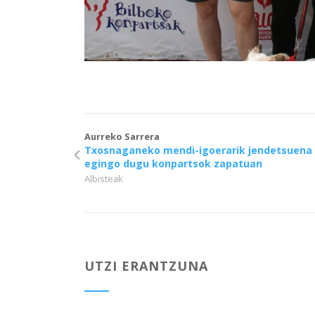
Aurreko Sarrera
Txosnaganeko mendi-igoerarik jendetsuena
egingo dugu konpartsok zapatuan
Albisteak
UTZI ERANTZUNA