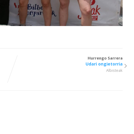
Hurrengo Sarrera
Udari ongietorria
Albisteak