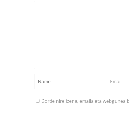
Gorde nire izena, emaila eta webgunea 