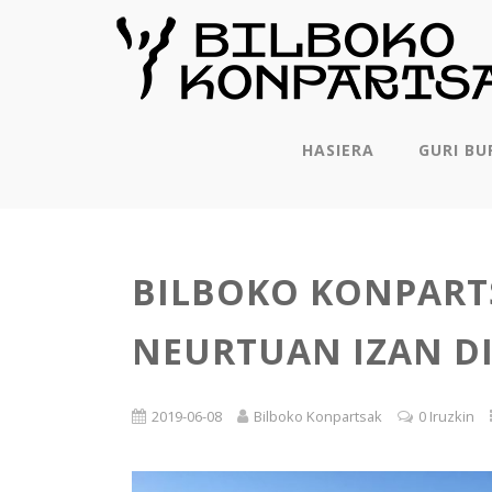
HASIERA
GURI BU
BILBOKO KONPART
NEURTUAN IZAN DI
2019-06-08
Bilboko Konpartsak
0 Iruzkin