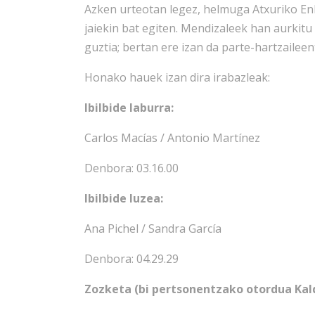
Azken urteotan legez, helmuga Atxuriko En
jaiekin bat egiten. Mendizaleek han aurkit
guztia; bertan ere izan da parte-hartzailee
Honako hauek izan dira irabazleak:
Ibilbide laburra:
Carlos Macías / Antonio Martínez
Denbora: 03.16.00
Ibilbide luzea:
Ana Pichel / Sandra García
Denbora: 04.29.29
Zozketa (bi pertsonentzako otordua Kal