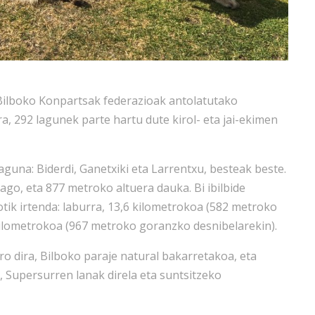
Bilboko Konpartsak federazioak antolatutako
a, 292 lagunek parte hartu dute kirol- eta jai-ekimen
una: Biderdi, Ganetxiki eta Larrentxu, besteak beste.
go, eta 877 metroko altuera dauka. Bi ibilbide
otik irtenda: laburra, 13,6 kilometrokoa (582 metroko
kilometrokoa (967 metroko goranzko desnibelarekin).
aro dira, Bilboko paraje natural bakarretakoa, eta
 Supersurren lanak direla eta suntsitzeko