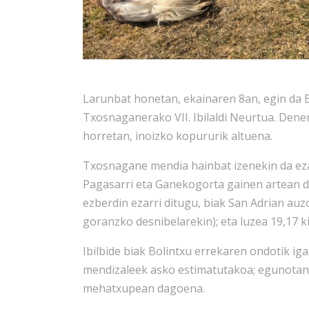
Larunbat honetan, ekainaren 8an, egin da 
Txosnaganerako VII. Ibilaldi Neurtua. Dener
horretan, inoizko kopururik altuena.
Txosnagane mendia hainbat izenekin da ezag
Pagasarri eta Ganekogorta gainen artean da
ezberdin ezarri ditugu, biak San Adrian auz
goranzko desnibelarekin); eta luzea 19,17 
Ibilbide biak Bolintxu errekaren ondotik ig
mendizaleek asko estimatutakoa; egunotan,
mehatxupean dagoena.