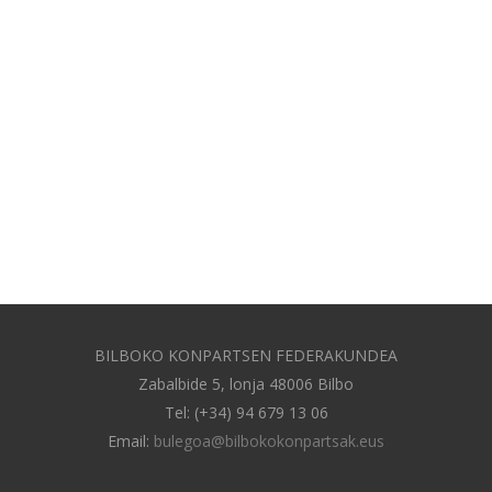
BILBOKO KONPARTSEN FEDERAKUNDEA
Zabalbide 5, lonja 48006 Bilbo
Tel: (+34) 94 679 13 06
Email:
bulegoa@bilbokokonpartsak.eus