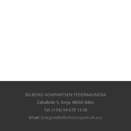
BILBOKO KONPARTSEN FEDERAKUNDEA
Zabalbide 5, lonja 48006 Bilbo
Tel: (+34) 94 679 13 06
Email:
bulegoa@bilbokokonpartsak.eus