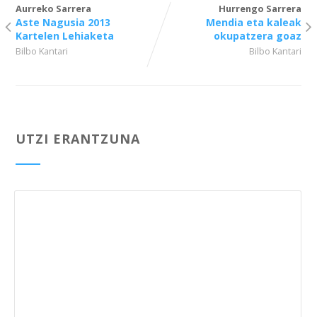
Aurreko Sarrera
Hurrengo Sarrera
Aste Nagusia 2013
Mendia eta kaleak
Kartelen Lehiaketa
okupatzera goaz
Bilbo Kantari
Bilbo Kantari
UTZI ERANTZUNA