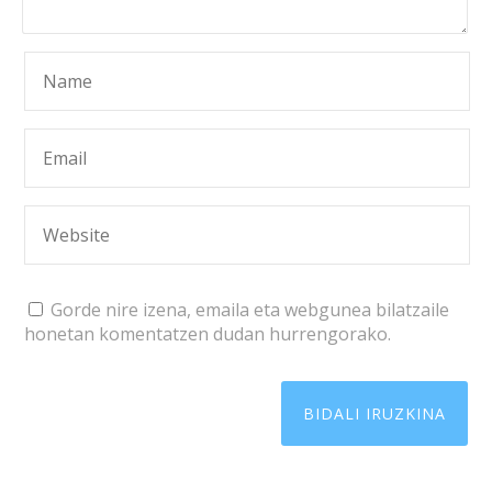
Gorde nire izena, emaila eta webgunea bilatzaile
honetan komentatzen dudan hurrengorako.