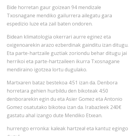
Bide horretan gaur goizean 94 mendizale
Txosnagane mendiko gailurrera ailegatu gara
espedizio luze eta zail baten ondoren.
Bidean klimatologia okerrari aurre eginez eta
oxigenoarekin arazo ezberdinak gainditu izan ditugu.
Eta parte-hartzaile guztiak zoriondu behar ditugu jai
herrikoi eta parte-hartzaileen ikurra Txosnagane
mendiraino igotzea lortu dugulako.
Martxaren bataz bestekoa 4:51 izan da. Denbora
horretara gehien hurbildu den bikoteak 4:50
denborarekin egin du eta Asier Gomez eta Antonio
Gomez osatutako bikotea izan da. Irabazleek 240€
gastatu ahal izango dute Mendiko Etxean.
hurrengo erronka: kaleak hartzea! eta kantuz egingo