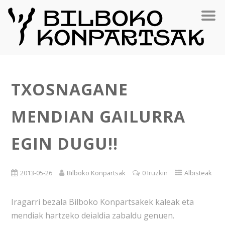
TXOSNAGANE
MENDIAN GAILURRA
EGIN DUGU!!
2013-05-26
Bilboko Konpartsak
0 Iruzkin
Albisteak
Iragarri bezala Bilboko Konpartsakek kaleak eta
mendiak hartzeko deialdia zabaldu genuen.