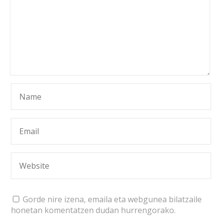
Gorde nire izena, emaila eta webgunea bilatzaile
honetan komentatzen dudan hurrengorako.