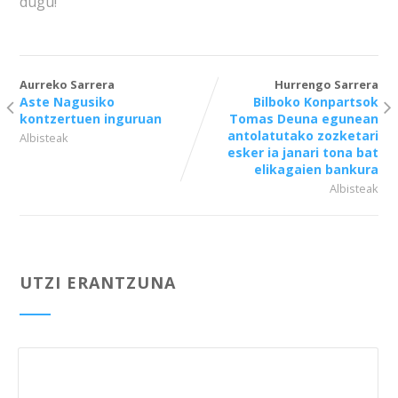
dugu!
Aurreko Sarrera
Hurrengo Sarrera
Aste Nagusiko
Bilboko Konpartsok
kontzertuen inguruan
Tomas Deuna egunean
antolatutako zozketari
Albisteak
esker ia janari tona bat
elikagaien bankura
Albisteak
UTZI ERANTZUNA