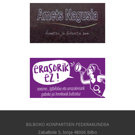
BILBOKO KONPARTSEN FEDERAKUNDEA
Zabalbide 5, lonja 48006 Bilbo