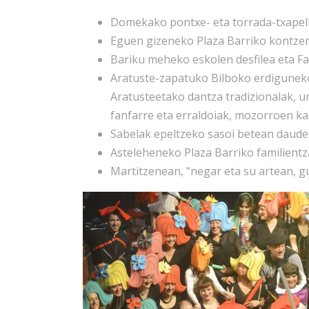
Domekako pontxe- eta torrada-txapel
Eguen gizeneko Plaza Barriko kontzer
Bariku meheko eskolen desfilea eta Fa
Aratuste-zapatuko Bilboko erdiguneko
Aratusteetako dantza tradizionalak, u
fanfarre eta erraldoiak, mozorroen kal
Sabelak epeltzeko sasoi betean daud
Asteleheneko Plaza Barriko familient
Martitzenean, “negar eta su artean, g