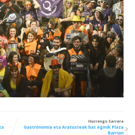
Hurrengo Sarrera
ta
Gastronomia eta Aratusteak bat eginik Plaza
Barrian