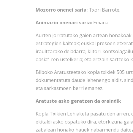
Mozorro onenei saria:
Txori Barrote.
Animazio onenari saria:
Emana.
Aurten jorratutako gaien artean honakoak 
estrategien kalteak; euskal presoen etxera
iraultzarako deiadarra; klitori-kontsolagai
oasia”-ren ustelkeria; eta ertzain sartzeko 
Bilboko Aratusteetako kopla txikiek 505 urte
dokumentatuta daude lehenengo aldiz, sindi
eta sarkasmoen berri emanez.
Aratuste asko geratzen da oraindik
Kopla Txikien Lehiaketa pasatu den arren, 
ekitaldi asko ospatuko dira, etorkizuna gai
zabalean honako hauek nabarmendu daitez