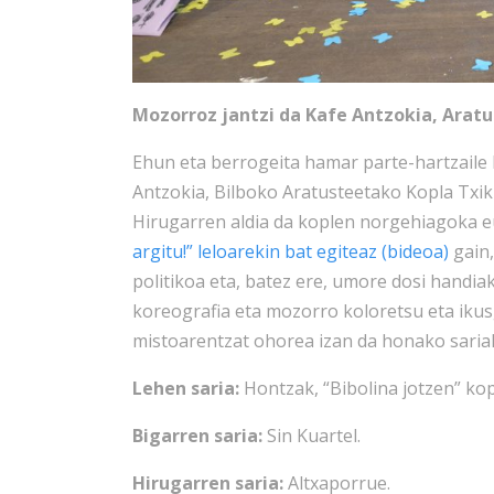
Mozorroz jantzi da Kafe Antzokia, Arat
Ehun eta berrogeita hamar parte-hartzaile
Antzokia, Bilboko Aratusteetako Kopla Txik
Hirugarren aldia da koplen norgehiagoka e
argitu!” leloarekin bat egiteaz (bideoa)
gain,
politikoa eta, batez ere, umore dosi handia
koreografia eta mozorro koloretsu eta ikus
mistoarentzat ohorea izan da honako saria
Lehen saria:
Hontzak, “Bibolina jotzen” ko
Bigarren saria:
Sin Kuartel.
Hirugarren saria:
Altxaporrue.