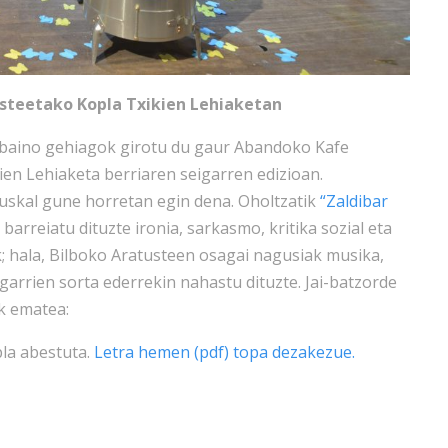
usteetako Kopla Txikien Lehiaketan
 baino gehiagok girotu du gaur Abandoko Kafe
ien Lehiaketa berriaren seigarren edizioan.
uskal gune horretan egin dena. Oholtzatik
“Zaldibar
 barreiatu dituzte ironia, sarkasmo, kritika sozial eta
k; hala, Bilboko Aratusteen osagai nagusiak musika,
garrien sorta ederrekin nahastu dituzte. Jai-batzorde
k ematea:
pla abestuta.
Letra hemen (pdf) topa dezakezue.