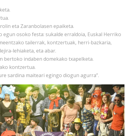
keta.
tua.
rolin eta Zaranbolasen epaiketa.
 egun osoko festa: sukalde erraldoia, Euskal Herriko
meentzako tailerrak, kontzertuak, herri-bazkaria,
ejira-lehiaketa, eta abar.
en bertoko indaben domekako txapelketa.
zako kontzertua.
ure sardina maiteari egingo diogun agurra”.