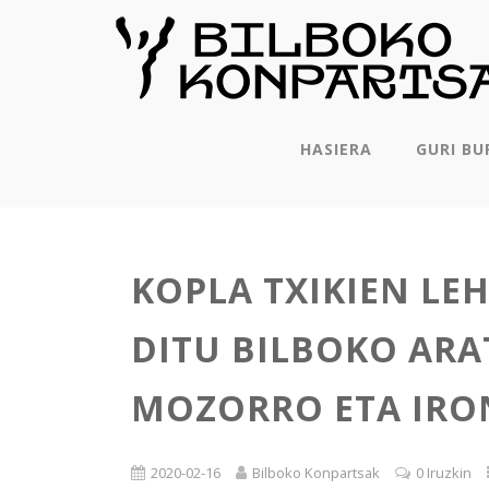
HASIERA
GURI BU
KOPLA TXIKIEN LE
DITU BILBOKO ARA
MOZORRO ETA IRON
2020-02-16
Bilboko Konpartsak
0 Iruzkin