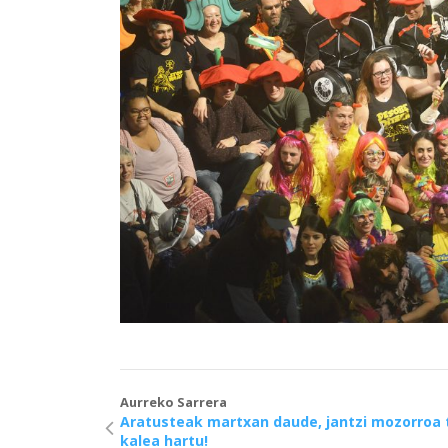
Aurreko Sarrera
Aratusteak martxan daude, jantzi mozorroa 
kalea hartu!