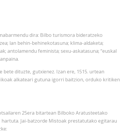
nabarmendu dira: Bilbo turismora bideratzeko
tzea; lan behin-behinekotasuna; klima-aldaketa;
luak; antolamendu feminista; sexu-askatasuna; “euskal
kanpaina.
 bete dituzte, gutxienez. Izan ere, 1515. urtean
koak alkateari gutuna igorri baitzion, orduko kritiken
otsailaren 25era bitartean Bilboko Aratusteetako
a hartuta. Jai-batzorde Mistoak prestatutako egitarau
ke: