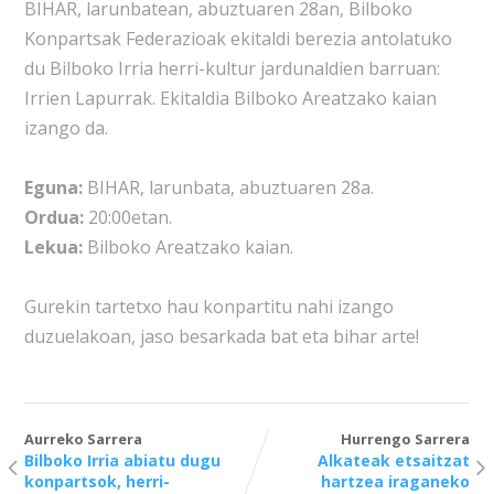
BIHAR, larunbatean, abuztuaren 28an, Bilboko
Konpartsak Federazioak ekitaldi berezia antolatuko
du Bilboko Irria herri-kultur jardunaldien barruan:
Irrien Lapurrak. Ekitaldia Bilboko Areatzako kaian
izango da.
Eguna:
BIHAR, larunbata, abuztuaren 28a.
Ordua:
20:00etan.
Lekua:
Bilboko Areatzako kaian.
Gurekin tartetxo hau konpartitu nahi izango
duzuelakoan, jaso besarkada bat eta bihar arte!
Aurreko Sarrera
Hurrengo Sarrera
Bilboko Irria abiatu dugu
Alkateak etsaitzat
konpartsok, herri-
hartzea iraganeko