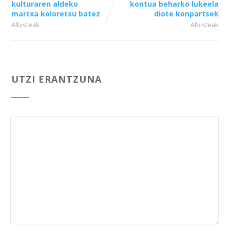
kulturaren aldeko
kontua beharko lukeela
martxa koloretsu batez
diote konpartsek
Albisteak
Albisteak
UTZI ERANTZUNA