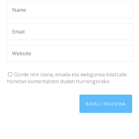
Gorde nire izena, emaila eta webgunea bilatzaile
honetan komentatzen dudan hurrengorako.