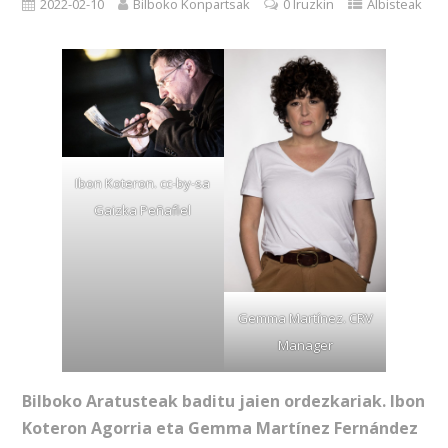
2022-02-10
Bilboko Konpartsak
0 Iruzkin
Albisteak
Ibon Koteron. cc-by-sa
Gaizka Peñafiel
Gemma Martínez. CRV
Manager
Bilboko Aratusteak baditu jaien ordezkariak. Ibon
Koteron Agorria eta Gemma Martínez Fernández