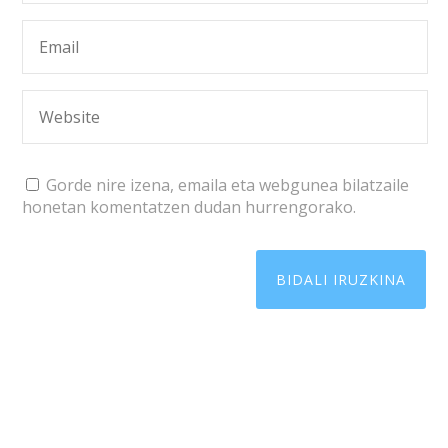
Gorde nire izena, emaila eta webgunea bilatzaile
honetan komentatzen dudan hurrengorako.