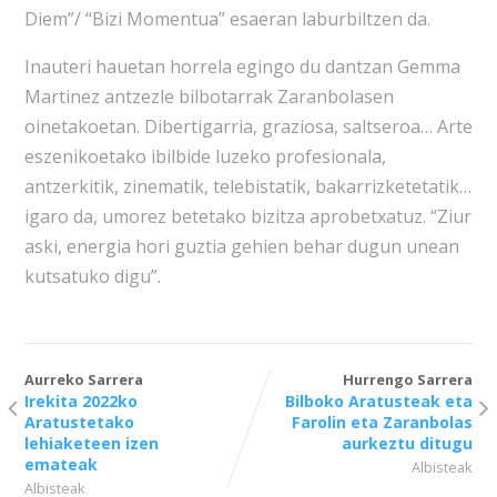
Diem”/ “Bizi Momentua” esaeran laburbiltzen da.
Inauteri hauetan horrela egingo du dantzan Gemma
Martinez antzezle bilbotarrak Zaranbolasen
oinetakoetan. Dibertigarria, graziosa, saltseroa… Arte
eszenikoetako ibilbide luzeko profesionala,
antzerkitik, zinematik, telebistatik, bakarrizketetatik…
igaro da, umorez betetako bizitza aprobetxatuz. “Ziur
aski, energia hori guztia gehien behar dugun unean
kutsatuko digu”.
Aurreko Sarrera
Hurrengo Sarrera
Irekita 2022ko
Bilboko Aratusteak eta
Aratustetako
Farolin eta Zaranbolas
lehiaketeen izen
aurkeztu ditugu
emateak
Albisteak
Albisteak