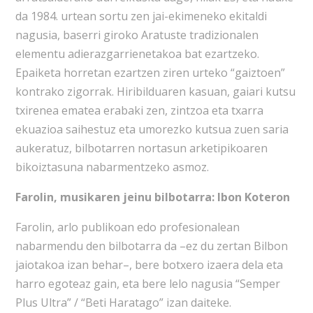
da 1984. urtean sortu zen jai-ekimeneko ekitaldi
nagusia, baserri giroko Aratuste tradizionalen
elementu adierazgarrienetakoa bat ezartzeko.
Epaiketa horretan ezartzen ziren urteko “gaiztoen”
kontrako zigorrak. Hiribilduaren kasuan, gaiari kutsu
txirenea ematea erabaki zen, zintzoa eta txarra
ekuazioa saihestuz eta umorezko kutsua zuen saria
aukeratuz, bilbotarren nortasun arketipikoaren
bikoiztasuna nabarmentzeko asmoz.
Farolin, musikaren jeinu bilbotarra: Ibon Koteron
Farolin, arlo publikoan edo profesionalean
nabarmendu den bilbotarra da –ez du zertan Bilbon
jaiotakoa izan behar–, bere botxero izaera dela eta
harro egoteaz gain, eta bere lelo nagusia “Semper
Plus Ultra” / “Beti Haratago” izan daiteke.