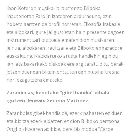
Ibon Koteron musikaria, aurtengo Bilboko
Inauterietan Farolin izatearen arduraduna, ezin
hobeto sartzen da profil horretan. Filosofia irakasle
eta albokari, gure jai guztietan hain presente dagoen
instrumentuari bultzada ematen dion musikaren
jeinua, albokaren iraultzaile eta Bilboko enbaxadore
euskalduna. Nazioarteko artista handiekin egin du
lan, eta bakarkako diskoak ere argitaratu ditu, berak
jotzen duenean bikain entzuten den musika-tresna
hori ezagutzera emateko.
Zaranbolas, benetako “gibel handia” oihala
igotzen denean: Gemma Martínez
Zaranbolas gibel-handia da, ezerk nahasten ez duen
eta bizitza ezerk aldatzen ez dion Bilboko pertsona.
Ongi bizitzearen adibide, bere bizimodua “Carpe