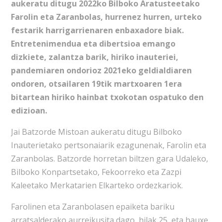
aukeratu ditugu 2022ko Bilboko Aratusteetako
Farolin eta Zaranbolas, hurrenez hurren, urteko
festarik harrigarrienaren enbaxadore biak.
Entretenimendua eta dibertsioa emango
dizkiete, zalantza barik, hiriko inauteriei,
pandemiaren ondorioz 2021eko geldialdiaren
ondoren, otsailaren 19tik martxoaren 1era
bitartean hiriko hainbat txokotan ospatuko den
edizioan.
Jai Batzorde Mistoan aukeratu ditugu Bilboko
Inauterietako pertsonaiarik ezagunenak, Farolin eta
Zaranbolas. Batzorde horretan biltzen gara Udaleko,
Bilboko Konpartsetako, Fekoorreko eta Zazpi
Kaleetako Merkatarien Elkarteko ordezkariok.
Farolinen eta Zaranbolasen epaiketa bariku
arratsalderako aurreikusita dago, hilak 25, eta hauxe