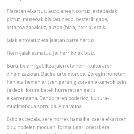
Plazetan elkartuz, auzolanean sortuz, eztabaidak
piztuz, museoak bisitatuz edo, besterik gabe,
asfaltoa zapalduz, auzoa (hiria, herria) eraiki.
Jaiak antolatuz eta jaietan parte hartuz.
Herri-jaiak asmatuz. Jai herrikoiak biziz.
Buru-belarri gabiltza jaien eta herri-kulturaren
dinamizazioan. Badira urte mordoa. Zeregin honetan
han eta hemen aritzen garen gizon-emakumeok zein
taldeok, lotura batek hurreratzen gaitu
elkarrengana. Denboraren poderioz, kultura-
mugimendua sortu da. Amarauna.
Eskolak bezala, sare horrek hamaika izaera elkartzen
ditu; hodeien moduan, forma ugari onetsi; eta