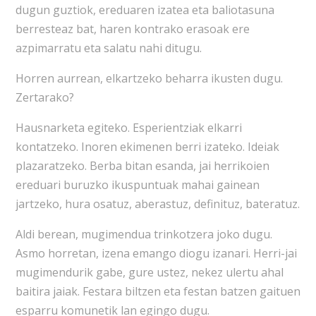
dugun guztiok, ereduaren izatea eta baliotasuna
berresteaz bat, haren kontrako erasoak ere
azpimarratu eta salatu nahi ditugu.
Horren aurrean, elkartzeko beharra ikusten dugu.
Zertarako?
Hausnarketa egiteko. Esperientziak elkarri
kontatzeko. Inoren ekimenen berri izateko. Ideiak
plazaratzeko. Berba bitan esanda, jai herrikoien
ereduari buruzko ikuspuntuak mahai gainean
jartzeko, hura osatuz, aberastuz, definituz, bateratuz.
Aldi berean, mugimendua trinkotzera joko dugu.
Asmo horretan, izena emango diogu izanari. Herri-jai
mugimendurik gabe, gure ustez, nekez ulertu ahal
baitira jaiak. Festara biltzen eta festan batzen gaituen
esparru komunetik lan egingo dugu.