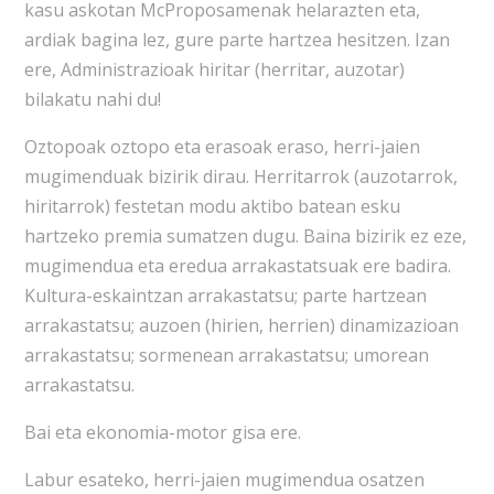
kasu askotan McProposamenak helarazten eta,
ardiak bagina lez, gure parte hartzea hesitzen. Izan
ere, Administrazioak hiritar (herritar, auzotar)
bilakatu nahi du!
Oztopoak oztopo eta erasoak eraso, herri-jaien
mugimenduak bizirik dirau. Herritarrok (auzotarrok,
hiritarrok) festetan modu aktibo batean esku
hartzeko premia sumatzen dugu. Baina bizirik ez eze,
mugimendua eta eredua arrakastatsuak ere badira.
Kultura-eskaintzan arrakastatsu; parte hartzean
arrakastatsu; auzoen (hirien, herrien) dinamizazioan
arrakastatsu; sormenean arrakastatsu; umorean
arrakastatsu.
Bai eta ekonomia-motor gisa ere.
Labur esateko, herri-jaien mugimendua osatzen