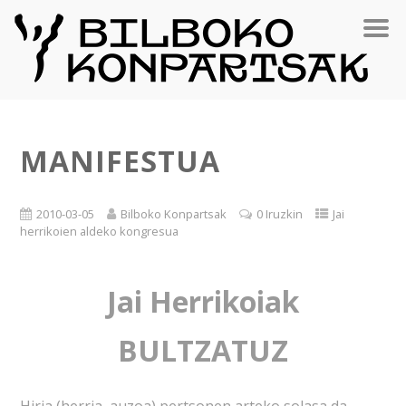
MANIFESTUA
2010-03-05
Bilboko Konpartsak
0 Iruzkin
Jai
herrikoien aldeko kongresua
Jai Herrikoiak
BULTZATUZ
Hiria (herria, auzoa) pertsonen arteko solasa da,