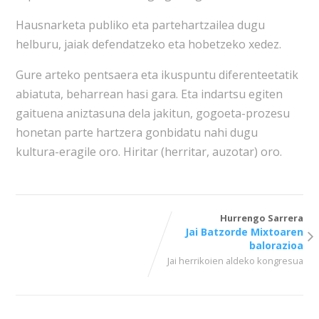
Hausnarketa publiko eta partehartzailea dugu
helburu, jaiak defendatzeko eta hobetzeko xedez.
Gure arteko pentsaera eta ikuspuntu diferenteetatik
abiatuta, beharrean hasi gara. Eta indartsu egiten
gaituena aniztasuna dela jakitun, gogoeta-prozesu
honetan parte hartzera gonbidatu nahi dugu
kultura-eragile oro. Hiritar (herritar, auzotar) oro.
Hurrengo Sarrera
Jai Batzorde Mixtoaren
balorazioa
Jai herrikoien aldeko kongresua