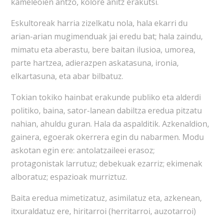
kameleoien antzo, kolore anitz erakutsi.
Eskultoreak harria zizelkatu nola, hala ekarri du
arian-arian mugimenduak jai eredu bat; hala zaindu,
mimatu eta aberastu, bere baitan ilusioa, umorea,
parte hartzea, adierazpen askatasuna, ironia,
elkartasuna, eta abar bilbatuz.
Tokian tokiko hainbat erakunde publiko eta alderdi
politiko, baina, sator-lanean dabiltza eredua pitzatu
nahian, ahuldu guran. Hala da aspalditik. Azkenaldion,
gainera, egoerak okerrera egin du nabarmen. Modu
askotan egin ere: antolatzaileei erasoz;
protagonistak larrutuz; debekuak ezarriz; ekimenak
alboratuz; espazioak murriztuz.
Baita eredua mimetizatuz, asimilatuz eta, azkenean,
itxuraldatuz ere, hiritarroi (herritarroi, auzotarroi)