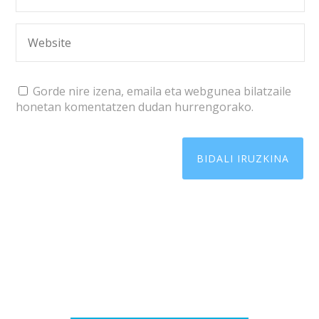
Gorde nire izena, emaila eta webgunea bilatzaile
honetan komentatzen dudan hurrengorako.