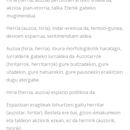
akzioa, joan-etorria, talka. Etenik gabeko
mugimendua.
Herria (auzoa, hiria), indar-eremua da, tentsio-gunea,
desioen esparrua, sentimenduen aldea.
Auzoa (hiria, herria), itxura morfologikotik haratago,
lurralderik gabeko lurraldea da. Auzotarrok
(hiritarrok, herritarrok) gure bultzadekin, gure
ufadekin, gure hatsarekin, gure pausoekin eraikitzen
dugu atergabe.
Hiria (herria, auzoa) espazio politikoa da.
Espazioan eragiteak bihurtzen gaitu herritar
(auzotar, hiritar). Bestela ere bai, gizon-emakumeon
eta taldeon akziorik ezean, ez da herririk (auzorik,
hiririk).