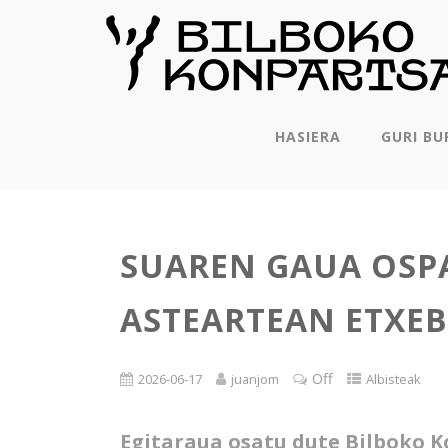
HASIERA
GURI BU
SUAREN GAUA OSP
ASTEARTEAN ETXE
Off
2026-06-17
juanjom
Albisteak
Egitaraua osatu dute Bilboko 