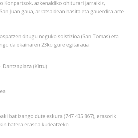
 Konpartsok, azkenaldiko ohiturari jarraikiz,
an Juan gaua, arratsaldean hasita eta gauerdira arte
 ospatzen ditugu neguko solstizioa (San Tomas) eta
ngo da ekainaren 23ko gure egitaraua:
+ Dantzaplaza (Kittu)
tea
aki bat izango dute eskura (747 435 867), erasorik
kin batera erasoa kudeatzeko.