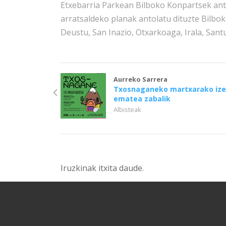
Etxebarria Parkean Bilboko Konpartsek ant
arratsaldeko planak antolatu dituzte Bilbok
Deustu, San Inazio, Otxarkoaga, Irala, Sant
Aurreko Sarrera
Txosnaganeko martxarako ize
ematea zabalik
Albisteak
Iruzkinak itxita daude.