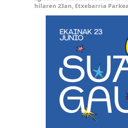
hilaren 23an, Etxebarria Parke