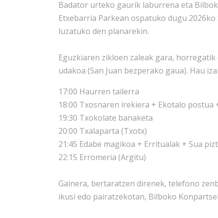
Badator urteko gaurik laburrena eta Bilboko
Etxebarria Parkean ospatuko dugu 2026ko S
luzatuko den planarekin.
Eguzkiaren zikloen zaleak gara, horregatik
udakoa (San Juan bezperako gaua). Hau iza
17:00 Haurren tailerra
18:00 Txosnaren irekiera + Ekotalo postua 
19:30 Txokolate banaketa
20:00 Txalaparta (Txotx)
21:45 Edabe magikoa + Erritualak + Sua piz
22:15 Erromeria (Argitu)
Gainera, bertaratzen direnek, telefono zenb
ikusi edo pairatzekotan, Bilboko Konpartse