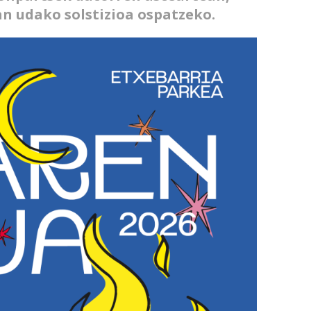
an udako solstizioa ospatzeko.