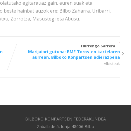
olatutako egitarauaz gain, euren suak eta
o beste hainbat auzok ere: Bilbo Zaharra, Uribarri,
utxu, Zorrotza, Masustegi eta Abusu.
Hurrengo Sarrera
n-
Marijaiari gutuna: BMF Toros-en kartelaren
aurrean, Bilboko Konpartsen adierazpena
Albisteak
BILBOKO KONPARTSEN FEDERAKUNDEA
Zabalbide 5, lonja 48006 Bilbo