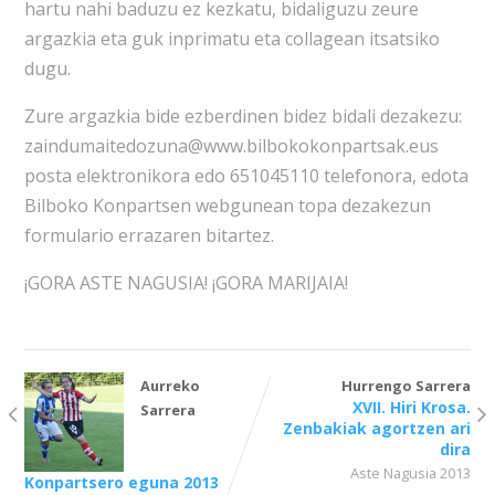
hartu nahi baduzu ez kezkatu, bidaliguzu zeure
argazkia eta guk inprimatu eta collagean itsatsiko
dugu.
Zure argazkia bide ezberdinen bidez bidali dezakezu:
zaindumaitedozuna@www.bilbokokonpartsak.eus
posta elektronikora edo 651045110 telefonora, edota
Bilboko Konpartsen webgunean topa dezakezun
formulario errazaren bitartez.
¡GORA ASTE NAGUSIA! ¡GORA MARIJAIA!
Aurreko
Hurrengo Sarrera
XVII. Hiri Krosa.
Sarrera
Zenbakiak agortzen ari
dira
Aste Nagusia 2013
Konpartsero eguna 2013