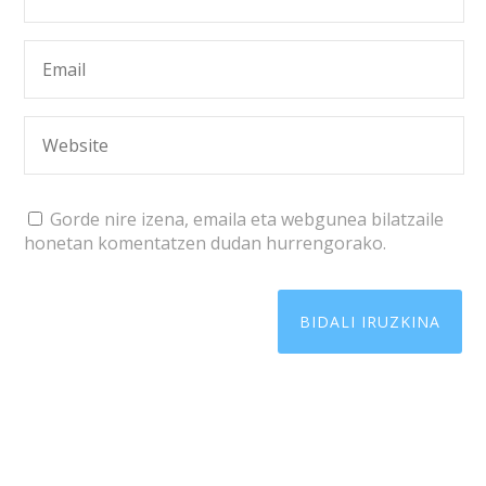
Gorde nire izena, emaila eta webgunea bilatzaile
honetan komentatzen dudan hurrengorako.