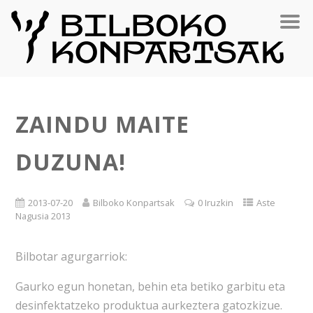
ZAINDU MAITE
DUZUNA!
2013-07-20
Bilboko Konpartsak
0 Iruzkin
Aste
Nagusia 2013
Bilbotar agurgarriok:
Gaurko egun honetan, behin eta betiko garbitu eta
desinfektatzeko produktua aurkeztera gatozkizue.