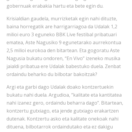
gobernuak erabakia hartu eta bete egin du.
Krisialdian gaudela, murrizketak egin nahi dituzte,
baina horregatik are harrigarriagoa da Udalak 1,2
milioi euro 3 eguneko BBK Live festibal pribatuari
ematea, Aste Nagusiko 9 egunetarako aurrekontua
2,5 milioi eurokoa den bitartean. Eta gogoratu Aste
Nagusia bukatu ondoren, “En Vivo” izeneko musika
jaialdi pribatua ere Udalak babestuko duela. Zenbat
ordaindu beharko du bilbotar bakoitzak?
Argi eta garbi dago Udalak doako kontzertuekin
bukatu nahi duela. Argudioa, “kalitate eta kantitatea
nahi izanez gero, ordaindu beharra dago”. Bitartean,
kontzertu gutxiago, eta jende gutxiago erakartzen
dutenak. Kontzertu asko eta kalitate onekoak nahi
dituena, bilbotarrok ordaindutako eta ez dakigu