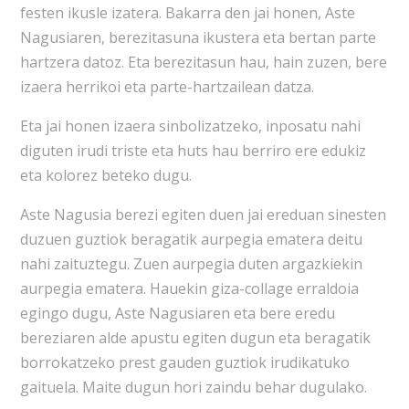
festen ikusle izatera. Bakarra den jai honen, Aste
Nagusiaren, berezitasuna ikustera eta bertan parte
hartzera datoz. Eta berezitasun hau, hain zuzen, bere
izaera herrikoi eta parte-hartzailean datza.
Eta jai honen izaera sinbolizatzeko, inposatu nahi
diguten irudi triste eta huts hau berriro ere edukiz
eta kolorez beteko dugu.
Aste Nagusia berezi egiten duen jai ereduan sinesten
duzuen guztiok beragatik aurpegia ematera deitu
nahi zaituztegu. Zuen aurpegia duten argazkiekin
aurpegia ematera. Hauekin giza-collage erraldoia
egingo dugu, Aste Nagusiaren eta bere eredu
bereziaren alde apustu egiten dugun eta beragatik
borrokatzeko prest gauden guztiok irudikatuko
gaituela. Maite dugun hori zaindu behar dugulako.