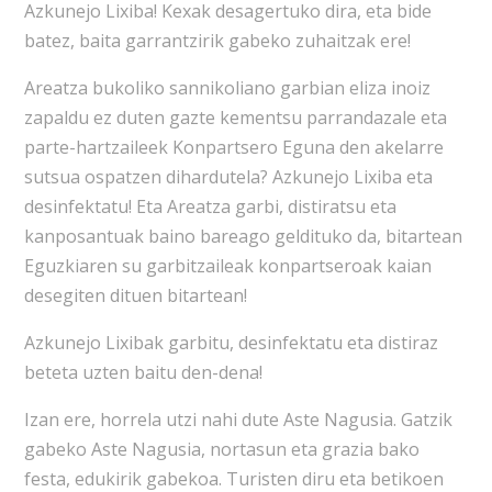
Azkunejo Lixiba! Kexak desagertuko dira, eta bide
batez, baita garrantzirik gabeko zuhaitzak ere!
Areatza bukoliko sannikoliano garbian eliza inoiz
zapaldu ez duten gazte kementsu parrandazale eta
parte-hartzaileek Konpartsero Eguna den akelarre
sutsua ospatzen dihardutela? Azkunejo Lixiba eta
desinfektatu! Eta Areatza garbi, distiratsu eta
kanposantuak baino bareago geldituko da, bitartean
Eguzkiaren su garbitzaileak konpartseroak kaian
desegiten dituen bitartean!
Azkunejo Lixibak garbitu, desinfektatu eta distiraz
beteta uzten baitu den-dena!
Izan ere, horrela utzi nahi dute Aste Nagusia. Gatzik
gabeko Aste Nagusia, nortasun eta grazia bako
festa, edukirik gabekoa. Turisten diru eta betikoen