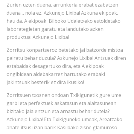
Zurien uzten duena, arrunkeria erabat ezabatzen
duena… nola ez, Azkunejo Lixiba! Azkuna ekipoak,
hau da, A ekipoak, Bilboko Udaletxeko estoldetako
laborategietan garatu eta landutako azken
produktua: Azkunejo Lixiba!
Zorritsu konpartseroz betetako jai batzorde mistoa
pairatu behar duzula? Azkunejo Lixiba! Antzuak diren
eztabaidak desagertuko dira, eta A ekipoak
ongibidean aldebakarrez hartutako erabaki
jakintsuak besterik ez dira ikusiko!
Zorritsuen txosnen ondoan Txikigunetik gure ume
garbi eta perfektuek askatasun eta alaitasunean
bizitako jaia entzun eta arnastu behar dutela?
Azkunejo Lixiba! Eta Txikiguneko umeak, Areatzako
ahate itsusi izan barik Kasildako zisne glamuroso