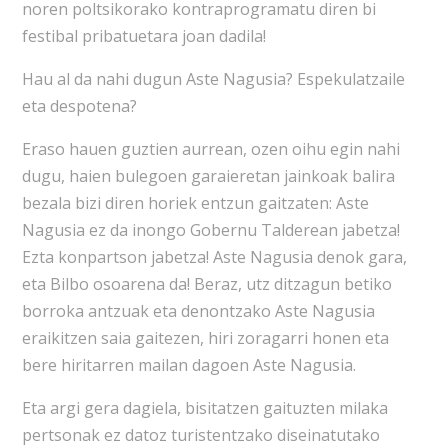
noren poltsikorako kontraprogramatu diren bi
festibal pribatuetara joan dadila!
Hau al da nahi dugun Aste Nagusia? Espekulatzaile
eta despotena?
Eraso hauen guztien aurrean, ozen oihu egin nahi
dugu, haien bulegoen garaieretan jainkoak balira
bezala bizi diren horiek entzun gaitzaten: Aste
Nagusia ez da inongo Gobernu Talderean jabetza!
Ezta konpartson jabetza! Aste Nagusia denok gara,
eta Bilbo osoarena da! Beraz, utz ditzagun betiko
borroka antzuak eta denontzako Aste Nagusia
eraikitzen saia gaitezen, hiri zoragarri honen eta
bere hiritarren mailan dagoen Aste Nagusia.
Eta argi gera dagiela, bisitatzen gaituzten milaka
pertsonak ez datoz turistentzako diseinatutako