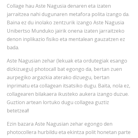
Collage hau Aste Nagusia denaren eta izaten
jarraitzea nahi dugunaren metafora polita izango da.
Baina ez du inolako zentzurik izango Aste Nagusia
Unibertso Munduko jairik onena izaten jarraitzeko
denon inplikazio fisiko eta mentalean gauzatzen ez
bada.
Aste Nagusian zehar (lekuak eta ordutegiak esango
dizkizuegu) photocall bat egongo da, bertan zuen
aurpegiko argazkia aterako dizuegu, bertan
inprimatu eta collagean itsatsiko dugu. Baita, nola ez,
collagearen bilakaera ikusteko aukera izango duzue.
Guztion artean lortuko dugu collagea guztiz
betetzea!!
Ezin bazara Aste Nagusian zehar egongo den
photocollera hurbildu eta ekintza polit honetan parte