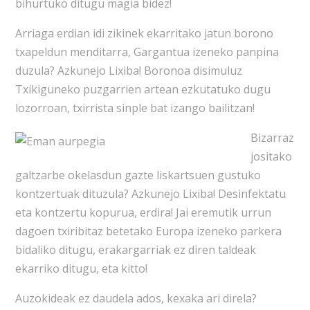
bihurtuko ditugu magia bidez!
Arriaga erdian idi zikinek ekarritako jatun borono
txapeldun menditarra, Gargantua izeneko panpina
duzula? Azkunejo Lixiba! Boronoa disimuluz
Txikiguneko puzgarrien artean ezkutatuko dugu
lozorroan, txirrista sinple bat izango bailitzan!
Bizarraz
jositako
galtzarbe okelasdun gazte liskartsuen gustuko
kontzertuak dituzula? Azkunejo Lixiba! Desinfektatu
eta kontzertu kopurua, erdira! Jai eremutik urrun
dagoen txiribitaz betetako Europa izeneko parkera
bidaliko ditugu, erakargarriak ez diren taldeak
ekarriko ditugu, eta kitto!
Auzokideak ez daudela ados, kexaka ari direla?