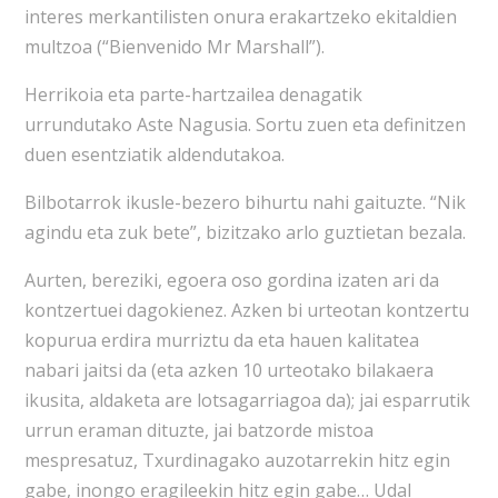
interes merkantilisten onura erakartzeko ekitaldien
multzoa (“Bienvenido Mr Marshall”).
Herrikoia eta parte-hartzailea denagatik
urrundutako Aste Nagusia. Sortu zuen eta definitzen
duen esentziatik aldendutakoa.
Bilbotarrok ikusle-bezero bihurtu nahi gaituzte. “Nik
agindu eta zuk bete”, bizitzako arlo guztietan bezala.
Aurten, bereziki, egoera oso gordina izaten ari da
kontzertuei dagokienez. Azken bi urteotan kontzertu
kopurua erdira murriztu da eta hauen kalitatea
nabari jaitsi da (eta azken 10 urteotako bilakaera
ikusita, aldaketa are lotsagarriagoa da); jai esparrutik
urrun eraman dituzte, jai batzorde mistoa
mespresatuz, Txurdinagako auzotarrekin hitz egin
gabe, inongo eragileekin hitz egin gabe… Udal