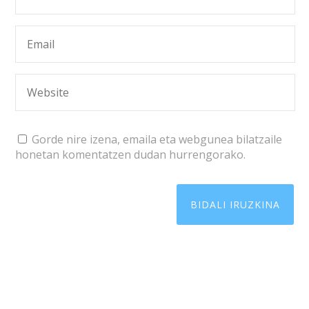
Gorde nire izena, emaila eta webgunea bilatzaile
honetan komentatzen dudan hurrengorako.