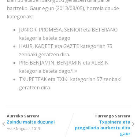
izan du eta zenbaki gutxi geratzen dira parte
hartzeko. Gaur egun (2013/08/05), horrela daude
kategoriak:
JUNIOR, PROMESA, SENIOR eta BETERANO
kategoria beteta dago
HAUR, KADETE eta GAZTE kategorian 75
zenbaki geratzen dira.
PRE-BENJAMIN, BENJAMIN eta ALEBIN
kategoria beteta dago/li>
TXUPETEAK eta TXIKI kategorian 57 zenbaki
geratzen dira.
Aurreko Sarrera
Hurrengo Sarrera
Zaindu maite duzuna!
Txupinera eta
pregoilaria aurkeztu dira
Aste Nagusia 2013
gaur