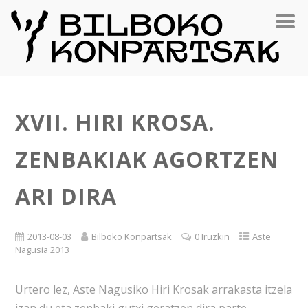
XVII. HIRI KROSA.
ZENBAKIAK AGORTZEN
ARI DIRA
2013-08-03
Bilboko Konpartsak
0 Iruzkin
Aste
Nagusia 2013
Urtero lez, Aste Nagusiko Hiri Krosak arrakasta itzela