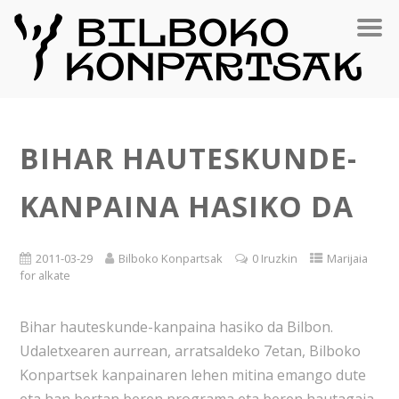
BIHAR HAUTESKUNDE-
KANPAINA HASIKO DA
2011-03-29
Bilboko Konpartsak
0 Iruzkin
Marijaia
for alkate
Bihar hauteskunde-kanpaina hasiko da Bilbon.
Udaletxearen aurrean, arratsaldeko 7etan, Bilboko
Konpartsek kanpainaren lehen mitina emango dute