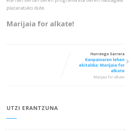
eta han bertan beren programa eta beren hautagaia
plazaratuko dute.
Marijaia for alkate!
Hurrengo Sarrera
Kanpainaren lehen
ekitaldia: Marijaia for
alkate
Marijaia for alkate
UTZI ERANTZUNA