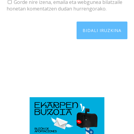
Gorde nire izena, emaila eta webgunea bilatzaile
honetan komentatzen dudan hurrengorako.