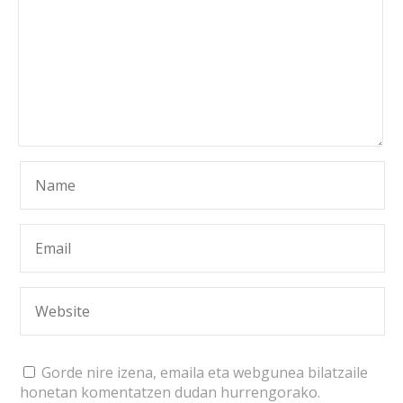
Gorde nire izena, emaila eta webgunea bilatzaile
honetan komentatzen dudan hurrengorako.