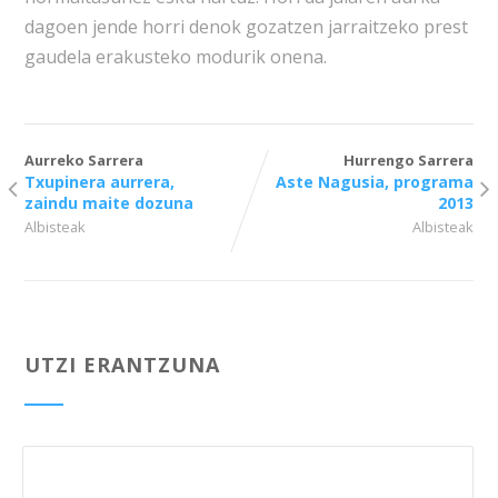
dagoen jende horri denok gozatzen jarraitzeko prest
gaudela erakusteko modurik onena.
Aurreko Sarrera
Hurrengo Sarrera
Txupinera aurrera,
Aste Nagusia, programa
zaindu maite dozuna
2013
Albisteak
Albisteak
UTZI ERANTZUNA