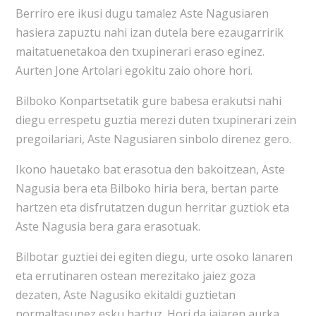
Berriro ere ikusi dugu tamalez Aste Nagusiaren
hasiera zapuztu nahi izan dutela bere ezaugarririk
maitatuenetakoa den txupinerari eraso eginez.
Aurten Jone Artolari egokitu zaio ohore hori.
Bilboko Konpartsetatik gure babesa erakutsi nahi
diegu errespetu guztia merezi duten txupinerari zein
pregoilariari, Aste Nagusiaren sinbolo direnez gero.
Ikono hauetako bat erasotua den bakoitzean, Aste
Nagusia bera eta Bilboko hiria bera, bertan parte
hartzen eta disfrutatzen dugun herritar guztiok eta
Aste Nagusia bera gara erasotuak.
Bilbotar guztiei dei egiten diegu, urte osoko lanaren
eta errutinaren ostean merezitako jaiez goza
dezaten, Aste Nagusiko ekitaldi guztietan
normaltasunez esku hartuz. Hori da jaiaren aurka