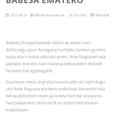
2013-08-13
Bilboko Konpartsak
0 Iruzkin
Albisteak
Bilboko Konpartsetatik eskerrak eman nahi
dizkizuegu gaur Arriagara hurbildu zareten guztioi,
baita etorri ezina adierazi arren, Aste Nagusiari eta
jaietako ikonoei zuen babesa adierazteko ekitaldi
honekin bat egiteagatik.
Gaurkoan mezu argi eta zuzena adierazi nahi dugu:
utzi Aste Nagusia eta bere sinboloak berarekin eta
berau definitzen duen jai eredu herritar eta parte-
hartzailearekin zerikusirik ez duten interesekin
erabiltzeari.