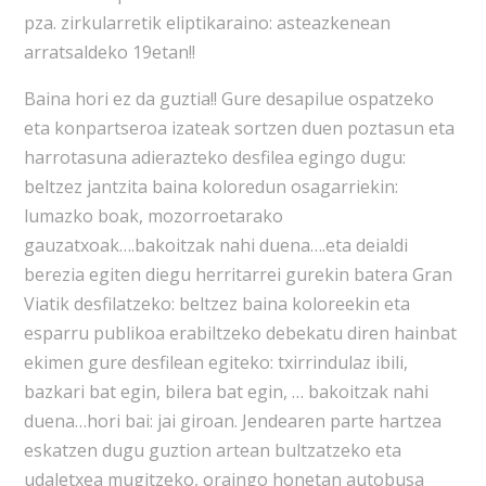
pza. zirkularretik eliptikaraino: asteazkenean
arratsaldeko 19etan!!
Baina hori ez da guztia!! Gure desapilue ospatzeko
eta konpartseroa izateak sortzen duen poztasun eta
harrotasuna adierazteko desfilea egingo dugu:
beltzez jantzita baina koloredun osagarriekin:
lumazko boak, mozorroetarako
gauzatxoak….bakoitzak nahi duena….eta deialdi
berezia egiten diegu herritarrei gurekin batera Gran
Viatik desfilatzeko: beltzez baina koloreekin eta
esparru publikoa erabiltzeko debekatu diren hainbat
ekimen gure desfilean egiteko: txirrindulaz ibili,
bazkari bat egin, bilera bat egin, … bakoitzak nahi
duena…hori bai: jai giroan. Jendearen parte hartzea
eskatzen dugu guztion artean bultzatzeko eta
udaletxea mugitzeko, oraingo honetan autobusa