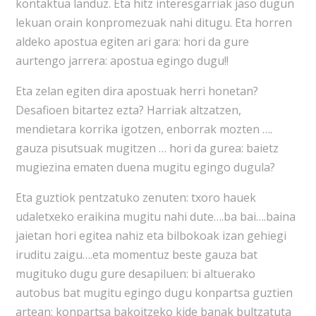
kontaktua landuz. Eta hitz interesgarriak jaso dugun
lekuan orain konpromezuak nahi ditugu. Eta horren
aldeko apostua egiten ari gara: hori da gure
aurtengo jarrera: apostua egingo dugu!!
Eta zelan egiten dira apostuak herri honetan?
Desafioen bitartez ezta? Harriak altzatzen,
mendietara korrika igotzen, enborrak mozten ….
gauza pisutsuak mugitzen … hori da gurea: baietz
mugiezina ematen duena mugitu egingo dugula?
Eta guztiok pentzatuko zenuten: txoro hauek
udaletxeko eraikina mugitu nahi dute….ba bai….baina
jaietan hori egitea nahiz eta bilbokoak izan gehiegi
iruditu zaigu….eta momentuz beste gauza bat
mugituko dugu gure desapiluen: bi altuerako
autobus bat mugitu egingo dugu konpartsa guztien
artean: konpartsa bakoitzeko kide banak bultzatuta