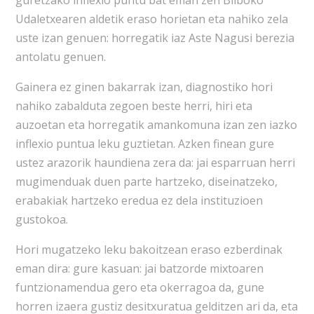
guretzako inflexio puntu bat eman zen Bilboko
Udaletxearen aldetik eraso horietan eta nahiko zela
uste izan genuen: horregatik iaz Aste Nagusi berezia
antolatu genuen.
Gainera ez ginen bakarrak izan, diagnostiko hori
nahiko zabalduta zegoen beste herri, hiri eta
auzoetan eta horregatik amankomuna izan zen iazko
inflexio puntua leku guztietan. Azken finean gure
ustez arazorik haundiena zera da: jai esparruan herri
mugimenduak duen parte hartzeko, diseinatzeko,
erabakiak hartzeko eredua ez dela instituzioen
gustokoa.
Hori mugatzeko leku bakoitzean eraso ezberdinak
eman dira: gure kasuan: jai batzorde mixtoaren
funtzionamendua gero eta okerragoa da, gune
horren izaera gustiz desitxuratua gelditzen ari da, eta