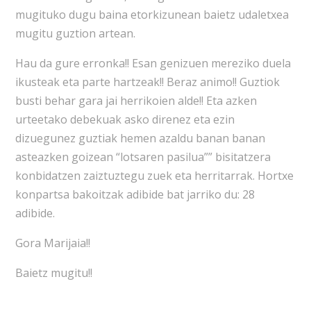
mugituko dugu baina etorkizunean baietz udaletxea
mugitu guztion artean.
Hau da gure erronka!! Esan genizuen mereziko duela
ikusteak eta parte hartzeak!! Beraz animo!! Guztiok
busti behar gara jai herrikoien alde!! Eta azken
urteetako debekuak asko direnez eta ezin
dizuegunez guztiak hemen azaldu banan banan
asteazken goizean “lotsaren pasilua”” bisitatzera
konbidatzen zaiztuztegu zuek eta herritarrak. Hortxe
konpartsa bakoitzak adibide bat jarriko du: 28
adibide.
Gora Marijaia!!
Baietz mugitu!!