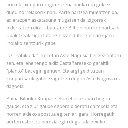
horrek jaiengan eragin zuzena dauka eta guk ez
dugu horrelakorik nahi. Parte hartzea mugatzen da,
adierazpen askatasuna mugatzen da, zigorrak
biderkatzen dira … batez ere Bilbon non konpartsa bi
Udaletxeak zigortuta ezin izan dute txosnarik jarri
inolako zentzurik gabe.
Iaz “nahiko da” horretan Aste Nagusia beltzez tintatu
zen, eta lehenengo aldiz Castañareseko garaitik
“planto” bat egin genuen. Eta argi gelditu zen
konpartsarik gabe ezagutzen dugun Aste Nagusia ez
dagoela.
Baina Bilboko Konpartsetan etorkizunari begira
gaude, eta ziur gaude egoera bideratu daitekela eta
horren aldeko apostua egiten ari gara. Horregatik
aurten esfortzu berezia egin dugu udaletxeko