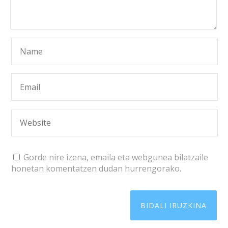
Gorde nire izena, emaila eta webgunea bilatzaile
honetan komentatzen dudan hurrengorako.