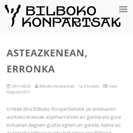
ASTEAZKENEAN,
ERRONKA
2011-08-22
Bilboko Konpartsak
0 Iruzkin
Aste
Nagusia 2011
Urteak dira Bilboko Konpartsetatik jai ereduaren
aurkako erasoak azpimarratzen ari garela eta gure
eskuetan dagoen guztia egiten ari garela, baina iaz