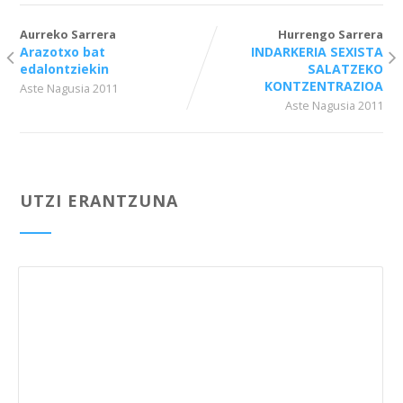
Aurreko Sarrera
Hurrengo Sarrera
Arazotxo bat
INDARKERIA SEXISTA
edalontziekin
SALATZEKO
KONTZENTRAZIOA
Aste Nagusia 2011
Aste Nagusia 2011
UTZI ERANTZUNA