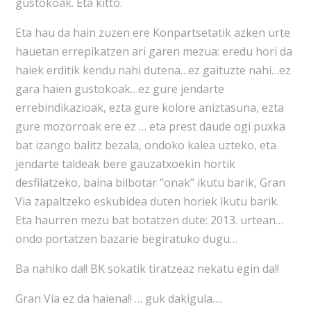
gustokoak. Eta kitto.
Eta hau da hain zuzen ere Konpartsetatik azken urte
hauetan errepikatzen ari garen mezua: eredu hori da
haiek erditik kendu nahi dutena…ez gaituzte nahi…ez
gara haien gustokoak…ez gure jendarte
errebindikazioak, ezta gure kolore aniztasuna, ezta
gure mozorroak ere ez … eta prest daude ogi puxka
bat izango balitz bezala, ondoko kalea uzteko, eta
jendarte taldeak bere gauzatxoekin hortik
desfilatzeko, baina bilbotar “onak” ikutu barik, Gran
Via zapaltzeko eskubidea duten horiek ikutu barik.
Eta haurren mezu bat botatzen dute: 2013. urtean…
ondo portatzen bazarie begiratuko dugu…
Ba nahiko da!! BK sokatik tiratzeaz nekatu egin da!!
Gran Via ez da haiena!! … guk dakigula….