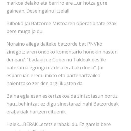
markoa delako eta berriro ere….ur hotza gure
gainean. Deseingainu itzela!!
Bilboko Jai Batzorde Mistoaren operatibitate ezak
bere muga jo du.
Noraino ailega daiteke batzorde bat PNVko
zinegotziaren ondoko komentario honekin hasten
denean?: “badakizue Gobernu Taldeak desfile
bateratua egongo ez dela erabaki duela”. Jai
esparruan eredu mixto eta partehartzailea
haientzako zer den argi ikusten da.
Baina egia esan eskertzekoa da zintzotasun bortiz
hau…behintzat ez digu sinestarazi nahi Batzordeak
erabakiak hartzen dituenik.
Haiek….BERAK…ezetz erabaki du. Ez garela bere