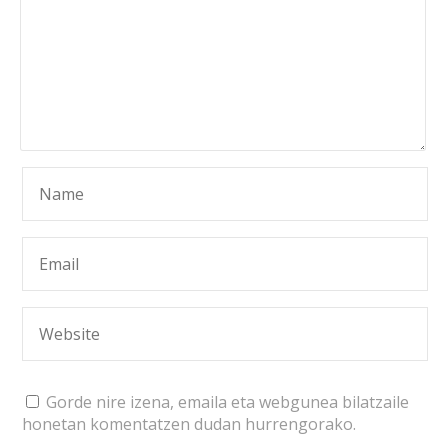
Gorde nire izena, emaila eta webgunea bilatzaile
honetan komentatzen dudan hurrengorako.