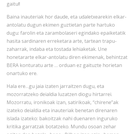
gaitu!!
Baina inauteriak hor daude, eta udaletxearekin elkar-
antolatu dugun ekimen guztietan parte hartuko
dugu: farolin eta zarambolaseri egindako epaiketatik
hasita sardinaren erreketara arte, tartean trapu-
zaharrak, indaba eta tostada lehiaketak. Une
honetararte elkar-antolatu diren ekimenak, behintzat
BERA konturatu arte … orduan ez gaituzte horietan
onartuko ere.
Hala ere…gu jaia izaten jarraitzen dugu, eta
mozorratzeko deialdia luzatzen diogu hirtarrei.
Mozorratu, ironikoak izan, satirikoak, “chirene”ak
izateko deialdia eta inauteriak benetan direnaren
islada izateko: bakoitzak nahi duenaren inguruko
kritika garratzak botatzeko. Mundu osoan zehar