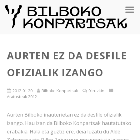
AURTEN EZ DA DESFILE
OFIZIALIK IZANGO
2012-01-20
Bilboko Konpartsak
0 Iruzkin
Aratusteak 2012
Aurten Bilboko inauterietan ez da desfile ofizialik
izango. Hau izan da Bilboko Konpartsak hautatutako
erabakia. Hala eta guztiz ere, deia luzatu du Alde