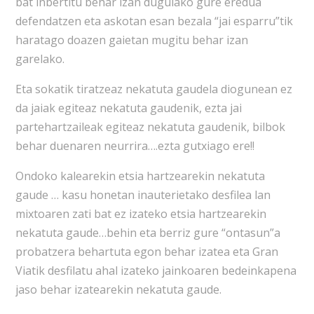
bat inbertitu behar izan dugulako gure eredua
defendatzen eta askotan esan bezala “jai esparru”tik
haratago doazen gaietan mugitu behar izan
garelako.
Eta sokatik tiratzeaz nekatuta gaudela diogunean ez
da jaiak egiteaz nekatuta gaudenik, ezta jai
partehartzaileak egiteaz nekatuta gaudenik, bilbok
behar duenaren neurrira….ezta gutxiago ere!!
Ondoko kalearekin etsia hartzearekin nekatuta
gaude … kasu honetan inauterietako desfilea lan
mixtoaren zati bat ez izateko etsia hartzearekin
nekatuta gaude…behin eta berriz gure “ontasun”a
probatzera behartuta egon behar izatea eta Gran
Viatik desfilatu ahal izateko jainkoaren bedeinkapena
jaso behar izatearekin nekatuta gaude.