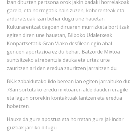
izan dituzten pertsona orok jakin badaki horrelakoak
garela, eta horregatik hain zuzen, koherenteak eta
arduratsuak izan behar dugu une hauetan.
Kulturarentzat dagoen diruaren murrizketa bortitzak
egiten diren une hauetan, Bilboko Udaletxeak
Konpartsetatik Gran Viako desfilean egin ahal
genuen aportazioa ez du behar, Batzorde Mixtoa
suntsitzeko atrebentzia dauka eta urtez urte
zauritzen ari den eredua zauritzen jarraitzen du.
BK.k zabaldutako ildo berean lan egiten jarraituko du:
78an sortutako eredu mixtoaren alde dauden eragile
eta lagun ororekin kontaktuak lantzen eta eredua
hobetzen.
Hauxe da gure apostua eta horretan gure jai-indar
guztiak jarriko ditugu.