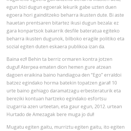
egun bizi dugun egoerak lekurik gabe uzten duen
egoera hori gainditzeko beharra ikusten dute. Bi aste
hauetan prentsaren bitartez ikusi dugun bezala: ez
gara konpartsok bakarrik desfile bateratua egiteko
beharra ikusten dugunok, bilboko eragile politiko eta
sozial egiten duten eskaera publikoa izan da.
Baina ez!! Behin ta berriz ormaren kontra jotzen
dugu!! Aterpea ematen dion hemen gure atzean
dagoen eraikina baino handiagoa den “Ego” erraldoi
batzez egindako horma batekin topatzen gara!! 10
urte baino gehiago daramatzagu erbesteraturik eta
bereziki kontuan hartzeko egindako esfortsu
izugarria azen urteetan, eta gaur egun, 2012. urtean
Hurtado de Amezagak bere muga jo du!!
Mugatu egiten gaitu, murriztu egiten gaitu, ito egiten