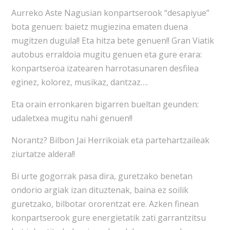
Aurreko Aste Nagusian konpartserook “desapiyue”
bota genuen: baietz mugiezina ematen duena
mugitzen dugula!! Eta hitza bete genuen!! Gran Viatik
autobus erraldoia mugitu genuen eta gure erara:
konpartseroa izatearen harrotasunaren desfilea
eginez, kolorez, musikaz, dantzaz….
Eta orain erronkaren bigarren bueltan geunden:
udaletxea mugitu nahi genuen!!
Norantz? Bilbon Jai Herrikoiak eta partehartzaileak
ziurtatze aldera!!
Bi urte gogorrak pasa dira, guretzako benetan
ondorio argiak izan dituztenak, baina ez soilik
guretzako, bilbotar ororentzat ere. Azken finean
konpartserook gure energietatik zati garrantzitsu