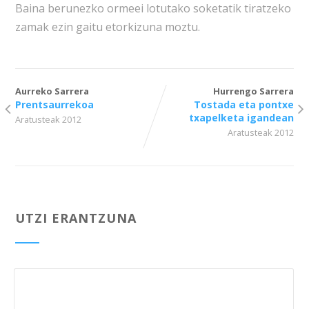
Baina berunezko ormeei lotutako soketatik tiratzeko
zamak ezin gaitu etorkizuna moztu.
Aurreko Sarrera
Hurrengo Sarrera
Prentsaurrekoa
Tostada eta pontxe
txapelketa igandean
Aratusteak 2012
Aratusteak 2012
UTZI ERANTZUNA