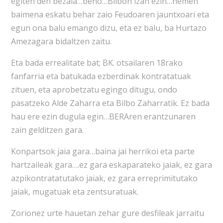
egiten den bezala…beno…Bilbon izan ezin…hemen
baimena eskatu behar zaio Feudoaren jauntxoari eta
egun ona balu emango dizu, eta ez balu, ba Hurtazo
Amezagara bidaltzen zaitu.
Eta bada errealitate bat; BK. otsailaren 18rako
fanfarria eta batukada ezberdinak kontratatuak
zituen, eta aprobetzatu egingo ditugu, ondo
pasatzeko Alde Zaharra eta Bilbo Zaharratik. Ez bada
hau ere ezin dugula egin…BERAren erantzunaren
zain gelditzen gara.
Konpartsok jaia gara…baina jai herrikoi eta parte
hartzaileak gara….ez gara eskaparateko jaiak, ez gara
azpikontratatutako jaiak, ez gara erreprimitutako
jaiak, mugatuak eta zentsuratuak.
Zorionez urte hauetan zehar gure desfileak jarraitu