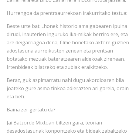
Zaharrera eta Bilbo Zaharrera mozorrotuta jaistera.
Hurrengoa da prentrsaurrekoan irakurritako testua:
Beste urte bat….honek historio amaigabearen ipuina
dirudi, inauterien inguruko ika-mikak berriro ere, eta
are deigarriagoa dena, filme honetako aktore guztien
adostasuna aurreikusten zenean eta prentsan
botatako mezuak bateratzearen aldekoak zirenean.
Irtenbideak bilatzeko eta zubiak eraikitzeko.
Beraz, guk azpimarratu nahi dugu akordioaren bila
joateko gure asmo tinkoa adierazten ari garela, orain
eta beti.
Baina zer gertatu da?
Jai Batzorde Mixtoan biltzen gara, teorian
desadostasunak konpontzeko eta bideak zabaltzeko