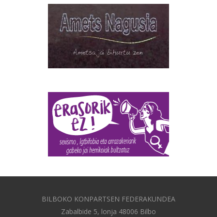
BILBOKO KONPARTSEN FEDERAKUNDEA
Zabalbide 5, lonja 48006 Bilbo