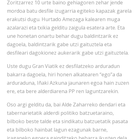
Zoritzarrez 10 urte baino gehiagoren zehar jende
mordoa batu desfile izugarria egiteko kapazak garela
erakutsi dugu. Hurtado Amezaga kalearen muga
azalarazi eta txikia gelditu zaigula esatera arte. Eta
une honetan onartu behar dugu baldintzarik ez
dagoela, baldintzarik gabe utzi gaituztela eta
desfileari dagokionez aukerarik gabe utzi gaituztela.
Uste dugu Gran Viatik ez desfilatzeko arduradun
bakarra dagoela, hiri honen alkatearen “ego”a da
arduraduna, Iñaki Azkuna jaunaren egoa hain zuzen
ere, eta bere alderdiarena PP ren laguntzarekin.
Oso argi gelditu da, bai Alde Zaharreko dendari eta
tabernarietatik alderdi politiko batzuetaraino,
bilboko beste talde eta sindikatu batzuetatik pasata
eta bilboko hainbat lagun ezagunak barne,
iraganeko egoera gainditzeko beharra ikusten dela,