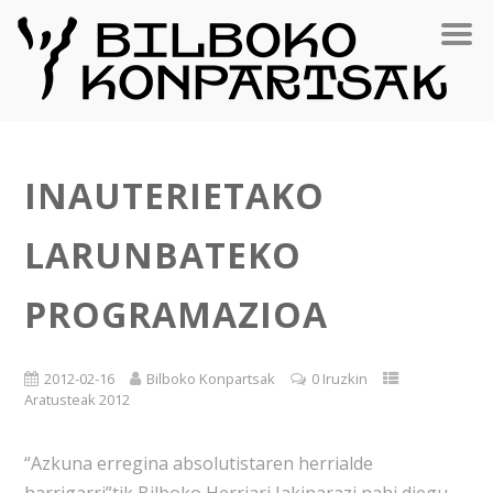
INAUTERIET​AKO
LARUNBATEK​O
PROGRAMAZI​OA
2012-02-16
Bilboko Konpartsak
0 Iruzkin
Aratusteak 2012
“Azkuna erregina absolutistaren herrialde