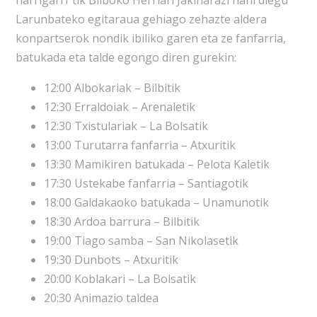
harrigarri”tik Bilboko Herriari Jakinarazi nahi diegu
Larunbateko egitaraua gehiago zehazte aldera
konpartserok nondik ibiliko garen eta ze fanfarria,
batukada eta talde egongo diren gurekin:
12:00 Albokariak – Bilbitik
12:30 Erraldoiak – Arenaletik
12:30 Txistulariak – La Bolsatik
13:00 Turutarra fanfarria – Atxuritik
13:30 Mamikiren batukada – Pelota Kaletik
17:30 Ustekabe fanfarria – Santiagotik
18:00 Galdakaoko batukada – Unamunotik
18:30 Ardoa barrura – Bilbitik
19:00 Tiago samba – San Nikolasetik
19:30 Dunbots – Atxuritik
20:00 Koblakari – La Bolsatik
20:30 Animazio taldea