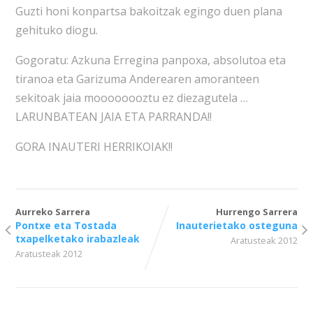
Guzti honi konpartsa bakoitzak egingo duen plana
gehituko diogu.
Gogoratu: Azkuna Erregina panpoxa, absolutoa eta
tiranoa eta Garizuma Anderearen amoranteen
sekitoak jaia moooooooztu ez diezagutela …
LARUNBATEAN JAIA ETA PARRANDA!!
GORA INAUTERI HERRIKOIAK!!
Aurreko Sarrera
Hurrengo Sarrera
Pontxe eta Tostada
Inauterietako osteguna
txapelketako irabazleak
Aratusteak 2012
Aratusteak 2012