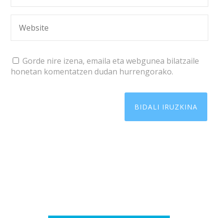
Gorde nire izena, emaila eta webgunea bilatzaile
honetan komentatzen dudan hurrengorako.