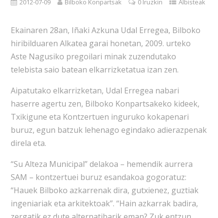
2012-07-09
Bilboko Konpartsak
0 Iruzkin
Albisteak
Ekainaren 28an, Iñaki Azkuna Udal Erregea, Bilboko
hiribilduaren Alkatea garai honetan, 2009. urteko
Aste Nagusiko pregoilari minak zuzendutako
telebista saio batean elkarrizketatua izan zen.
Aipatutako elkarrizketan, Udal Erregea nabari
haserre agertu zen, Bilboko Konpartsakeko kideek,
Txikigune eta Kontzertuen inguruko kokapenari
buruz, egun batzuk lehenago egindako adierazpenak
direla eta.
“Su Alteza Municipal” delakoa – hemendik aurrera
SAM – kontzertuei buruz esandakoa gogoratuz:
“Hauek Bilboko azkarrenak dira, gutxienez, guztiak
ingeniariak eta arkitektoak”. “Hain azkarrak badira,
zergatik ez dute alternatibarik eman? Zuk entzun