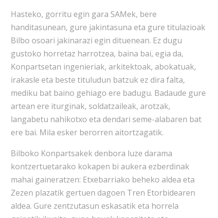
Hasteko, gorritu egin gara SAMek, bere
handitasunean, gure jakintasuna eta gure titulazioak
Bilbo osoari jakinarazi egin dituenean. Ez dugu
gustoko horretaz harrotzea, baina bai, egia da,
Konpartsetan ingenieriak, arkitektoak, abokatuak,
irakasle eta beste tituludun batzuk ez dira falta,
mediku bat baino gehiago ere badugu. Badaude gure
artean ere iturginak, soldatzaileak, arotzak,
langabetu nahikotxo eta dendari seme-alabaren bat
ere bai. Mila esker berorren aitortzagatik.
Bilboko Konpartsakek denbora luze darama
kontzertuetarako kokapen bi aukera ezberdinak
mahai gaineratzen: Etxebarriako beheko aldea eta
Zezen plazatik gertuen dagoen Tren Etorbidearen
aldea. Gure zentzutasun eskasatik eta horrela