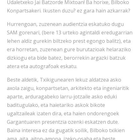
Udaletxeko Jai Batzorde Mixtoan! Ba horixe, Bilboko
Konpartsakeri. Ikusten duzu? ez gara hain azkarrak?
Hurrengoan, zuzenean audientzia eskatuko dugu
SAM gorenari, (bere 13 urteko agintaldi eredugarrian
lehen aldiz gurekin biltzeko prest egongo balitz), eta
era horretan, zuzenean gure burutazioak helaraziko
dizkiogu eta bide batez, berorrekin argazki batzuk
atera eta autografoak eskatu.
Beste aldetik, Txikigunearen lekuz aldatzea asko
axola zaigu, konpartsetan, arkitekto eta ingeniaritik
aparte, arduragabeko larru-jotzaile asko eduki
baditugulako, eta haietariko askok bikote
ugaltzaileak izaten dira, eta haien ondorengoek
Gargantuaren presentzia ozenki eskatzen dute.
Baina interesa ez da gugatik soilik, Bilboko txikien
ama, aita, aiton-amona, izeko-osaba eta beste