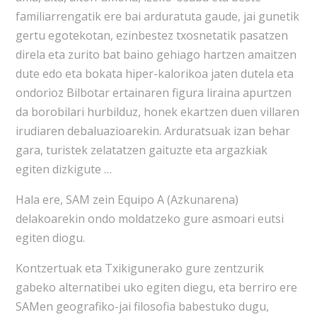
familiarrengatik ere bai arduratuta gaude, jai gunetik
gertu egotekotan, ezinbestez txosnetatik pasatzen
direla eta zurito bat baino gehiago hartzen amaitzen
dute edo eta bokata hiper-kalorikoa jaten dutela eta
ondorioz Bilbotar ertainaren figura liraina apurtzen
da borobilari hurbilduz, honek ekartzen duen villaren
irudiaren debaluazioarekin. Arduratsuak izan behar
gara, turistek zelatatzen gaituzte eta argazkiak
egiten dizkigute …
Hala ere, SAM zein Equipo A (Azkunarena)
delakoarekin ondo moldatzeko gure asmoari eutsi
egiten diogu.
Kontzertuak eta Txikigunerako gure zentzurik
gabeko alternatibei uko egiten diegu, eta berriro ere
SAMen geografiko-jai filosofia babestuko dugu,