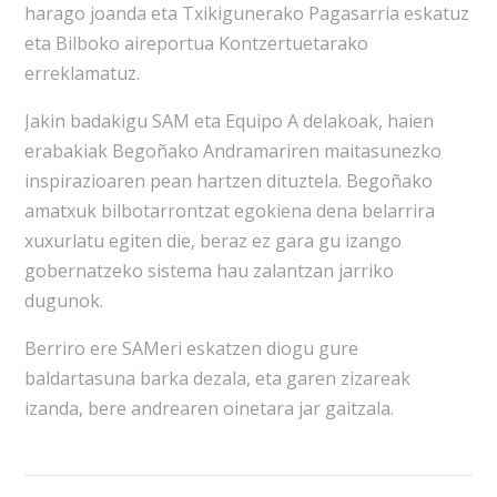
harago joanda eta Txikigunerako Pagasarria eskatuz
eta Bilboko aireportua Kontzertuetarako
erreklamatuz.
Jakin badakigu SAM eta Equipo A delakoak, haien
erabakiak Begoñako Andramariren maitasunezko
inspirazioaren pean hartzen dituztela. Begoñako
amatxuk bilbotarrontzat egokiena dena belarrira
xuxurlatu egiten die, beraz ez gara gu izango
gobernatzeko sistema hau zalantzan jarriko
dugunok.
Berriro ere SAMeri eskatzen diogu gure
baldartasuna barka dezala, eta garen zizareak
izanda, bere andrearen oinetara jar gaitzala.