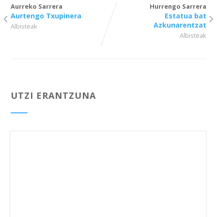
Aurreko Sarrera
Hurrengo Sarrera
Aurtengo Txupinera
Estatua bat
Azkunarentzat
Albisteak
Albisteak
UTZI ERANTZUNA