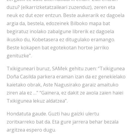
duzu? (elkarrizketatzaileari zuzenduz), zeren eta
neuk ez dut ezer entzun. Beste aukerarik ez dagoela
argia da, bestela, edozeinek Bilboko mapa bat
begiratuz inolako zabalgune librerik ez dagoela
ikusiko du, Kobetasera ez ditugulako eramango.
Beste kokapen bat egotekotan hortxe jarriko
genituzke”.
Txikiguneari buruz, SAMek gehitu zuen: “Txikigunea
Doña Casilda parkera eraman izan da ez genekielako
kaietako obrak, Aste Nagusirako garaiz amaituko
ziren ala ez …” “Gainera, ez dakit ze axola zaien haiei
Txikigunea lekuz aldatzea”.
Hondatuta gaude. Guzti hau gaizki ulertu
zoritxarreko bat da. Eta gure jarrera behar bezala
argitzea espero dugu.