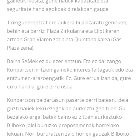
gainetik ikusita, gune hauek kapazitate eta
seguritate handiagokoak direlakoan gaude.
Txikigunerentzat ere aukera bi plazaratu genituen,
behin eta berriz: Plaza Zirkularra eta Eliptikaren
artean Gran Viaren zatia eta Quintana kalea (Gas
Plaza zena).
Baina SAMek ez du ezer entzun. Eta ez da izango
Konpartsen iritzien gaineko interes faltagatik edo eta
entzumen-arazoengatik. Ez. Gure errua izan da, gure
erru handia, gure erru osoa.
Konpartson baldartasun pasarte berri batean, ideia
guzti hauek leku ezegokian aurkeztu genituen. Gu
bezalako ergel batek baino ez zituen aurkeztuko
Bilboko Jaiei buruzko proposamenak horrelako
lekuan. Nori bururatzen zaio horiek gauzak Bilboko