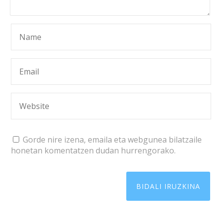
Gorde nire izena, emaila eta webgunea bilatzaile
honetan komentatzen dudan hurrengorako.