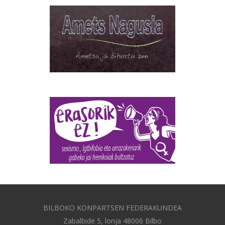
BILBOKO KONPARTSEN FEDERAKUNDEA
Zabalbide 5, lonja 48006 Bilbo