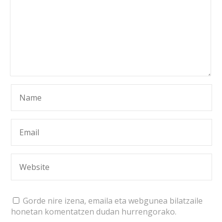
Gorde nire izena, emaila eta webgunea bilatzaile
honetan komentatzen dudan hurrengorako.