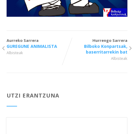
Aurreko Sarrera
Hurrengo Sarrera
GUREGUNE ANIMALISTA
Bilboko Konpartsak,
baserritarrekin bat
Albisteak
Albisteak
UTZI ERANTZUNA