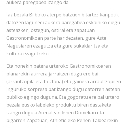
aukera paregabea izango da.
Iaz bezala Bilboko aterpe batzuen bitartez kanpotik
datozen laguneei aukera paregabea eskainiko diegu
asteazken, ostegun, ostiral eta zapatuan
Gastronomikoan parte har dezaten, gure Aste
Nagusiaren ezagutza eta gure sukaldaritza eta
kultura ezagutzeko.
Eta honekin batera urteroko Gastronomikoaren
planarekin aurrera jarraitzen dugu ere bai
(arrautzopila eta buztana) eta gainera arraultzopilen
inguruko sorpresa bat izango dugu datorren astean
publiko egingo duguna. Eta gogoratu ere bai urtero
bezala eusko labeleko produktu biren dastaketa
izango dugula Arenalean lehen Domekan eta
bigarren Zapatuan, Athletic-eko Peñen Taldearekin.