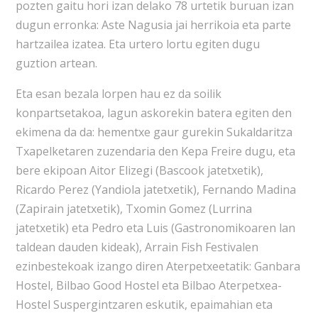
pozten gaitu hori izan delako 78 urtetik buruan izan
dugun erronka: Aste Nagusia jai herrikoia eta parte
hartzailea izatea. Eta urtero lortu egiten dugu
guztion artean.
Eta esan bezala lorpen hau ez da soilik
konpartsetakoa, lagun askorekin batera egiten den
ekimena da da: hementxe gaur gurekin Sukaldaritza
Txapelketaren zuzendaria den Kepa Freire dugu, eta
bere ekipoan Aitor Elizegi (Bascook jatetxetik),
Ricardo Perez (Yandiola jatetxetik), Fernando Madina
(Zapirain jatetxetik), Txomin Gomez (Lurrina
jatetxetik) eta Pedro eta Luis (Gastronomikoaren lan
taldean dauden kideak), Arrain Fish Festivalen
ezinbestekoak izango diren Aterpetxeetatik: Ganbara
Hostel, Bilbao Good Hostel eta Bilbao Aterpetxea-
Hostel Suspergintzaren eskutik, epaimahian eta