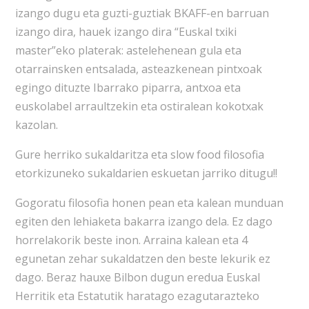
izango dugu eta guzti-guztiak BKAFF-en barruan
izango dira, hauek izango dira “Euskal txiki
master”eko platerak: astelehenean gula eta
otarrainsken entsalada, asteazkenean pintxoak
egingo dituzte Ibarrako piparra, antxoa eta
euskolabel arraultzekin eta ostiralean kokotxak
kazolan.
Gure herriko sukaldaritza eta slow food filosofia
etorkizuneko sukaldarien eskuetan jarriko ditugu!!
Gogoratu filosofia honen pean eta kalean munduan
egiten den lehiaketa bakarra izango dela. Ez dago
horrelakorik beste inon. Arraina kalean eta 4
egunetan zehar sukaldatzen den beste lekurik ez
dago. Beraz hauxe Bilbon dugun eredua Euskal
Herritik eta Estatutik haratago ezagutarazteko