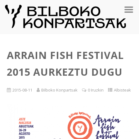
ARRAIN FISH FESTIVAL
2015 AURKEZTU DUGU
2015-08-11
Bilboko Konpartsak
0 Iruzkin
Albisteak