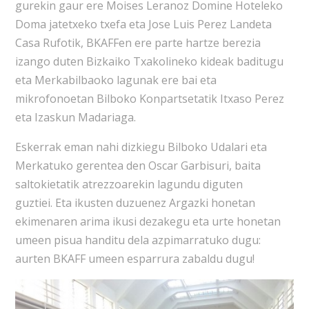
gurekin gaur ere Moises Leranoz Domine Hoteleko
Doma jatetxeko txefa eta Jose Luis Perez Landeta
Casa Rufotik, BKAFFen ere parte hartze berezia
izango duten Bizkaiko Txakolineko kideak baditugu
eta Merkabilbaoko lagunak ere bai eta
mikrofonoetan Bilboko Konpartsetatik Itxaso Perez
eta Izaskun Madariaga.
Eskerrak eman nahi dizkiegu Bilboko Udalari eta
Merkatuko gerentea den Oscar Garbisuri, baita
saltokietatik atrezzoarekin lagundu diguten
guztiei. Eta ikusten duzuenez Argazki honetan
ekimenaren arima ikusi dezakegu eta urte honetan
umeen pisua handitu dela azpimarratuko dugu:
aurten BKAFF umeen esparrura zabaldu dugu!