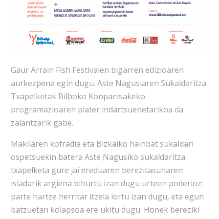
Gaur Arrain Fish Festivalen bigarren edizioaren
aurkezpena egin dugu. Aste Nagusiaren Sukaldaritza
Txapelketak Bilboko Konpartsakeko
programazioaren plater indartsuenetarikoa da
zalantzarik gabe.
Makilaren kofradia eta Bizkaiko hainbat sukaldari
ospetsuekin batera Aste Nagusiko sukaldaritza
txapelketa gure jai ereduaren berezitasunaren
isladarik argiena bihurtu izan dugu urteen poderioz:
parte hartze herritar itzela lortu izan dugu, eta egun
batzuetan kolapsoa ere ukitu dugu. Honek bereziki