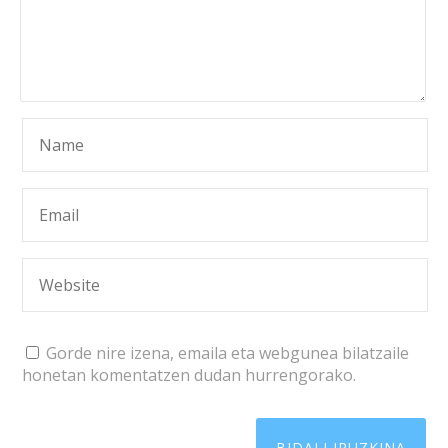
Gorde nire izena, emaila eta webgunea bilatzaile
honetan komentatzen dudan hurrengorako.