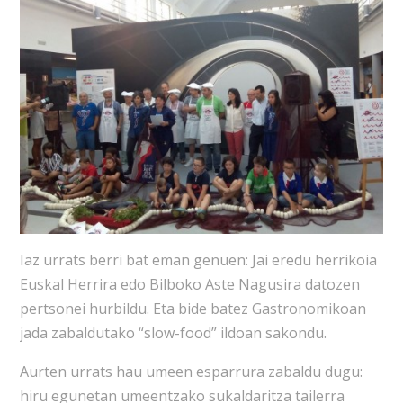
Iaz urrats berri bat eman genuen: Jai eredu herrikoia
Euskal Herrira edo Bilboko Aste Nagusira datozen
pertsonei hurbildu. Eta bide batez Gastronomikoan
jada zabaldutako “slow-food” ildoan sakondu.
Aurten urrats hau umeen esparrura zabaldu dugu:
hiru egunetan umeentzako sukaldaritza tailerra