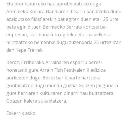
Eta prentsaurreko hau aprobetxatuko dugu
Arenaleko Koilara Handiaren II. Saria banatzeko dugu
azaldutako filosfiarekin bat egiten duen eta 125 urte
bete egin dituen Bermeoko Serrats kontserba-
enpresari, sari banaketa egiteko eta Txapelketaz
mintzatzeko hementxe dugu zuzendaria 25 urtez izan
den Kepa Freirek.
Beraz, Erriberako Arrainaren esparru berezi
honetatik gure Arrain Fish Festivalen II edizioa
aurkezten dugu. Beste barik parte hartzera
gonbidatzen dugu mundu guztia. Goazen Jai gunera
gure herriaren kulturaren oinarri hau bultzatzera.
Goazen kalera sukaldatzera.
Eskerrik asko.