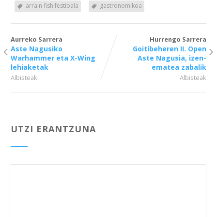
arrain fish festibala
gastronomikoa
Aurreko Sarrera
Hurrengo Sarrera
Aste Nagusiko
Goitibeheren II. Open
Warhammer eta X-Wing
Aste Nagusia, izen-
lehiaketak
ematea zabalik
Albisteak
Albisteak
UTZI ERANTZUNA