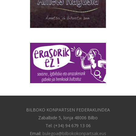
BILBOKO KONPARTSEN FEDERAKUNDEA
Zabalbide 5, lonja 48006 Bilbo
Tel: (+34) 94 679 13 06
Email:
bulegoa@bilbokokonpartsak.eus