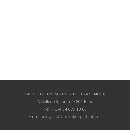
BILBOKO KONPARTSEN FEDERAKUNDEA
Zabalbide 5, lonja 48006 Bilbo
Tel: (+34) 94 679 13 06
Email:
bulegoa@bilbokokonpartsak.eus