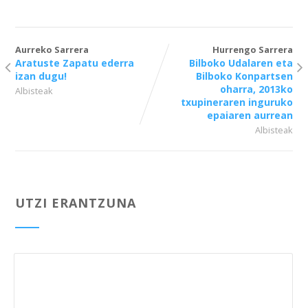
Aurreko Sarrera
Hurrengo Sarrera
Aratuste Zapatu ederra
Bilboko Udalaren eta
izan dugu!
Bilboko Konpartsen
oharra, 2013ko
Albisteak
txupineraren inguruko
epaiaren aurrean
Albisteak
UTZI ERANTZUNA