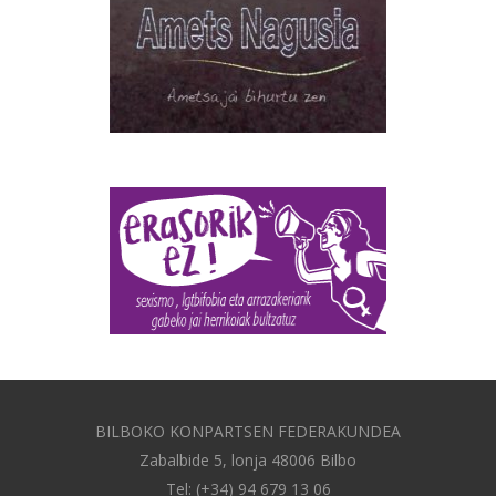
BILBOKO KONPARTSEN FEDERAKUNDEA
Zabalbide 5, lonja 48006 Bilbo
Tel: (+34) 94 679 13 06