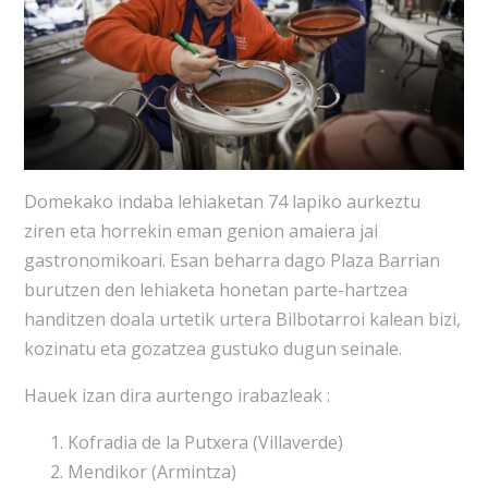
Domekako indaba lehiaketan 74 lapiko aurkeztu
ziren eta horrekin eman genion amaiera jai
gastronomikoari. Esan beharra dago Plaza Barrian
burutzen den lehiaketa honetan parte-hartzea
handitzen doala urtetik urtera Bilbotarroi kalean bizi,
kozinatu eta gozatzea gustuko dugun seinale.
Hauek izan dira aurtengo irabazleak :
Kofradia de la Putxera (Villaverde)
Mendikor (Armintza)