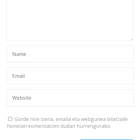
Gorde nire izena, emaila eta webgunea bilatzaile
honetan komentatzen dudan hurrengorako.