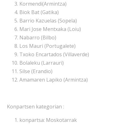
Kormendi(Armintza)
Biok Bat (Gatika)
Barrio Kazuelas (Sopela)
Mari Jose Mentxaka (Loiu)
Nabarro (Bilbo)
Los Mauri (Portugalete)
Txoko Encartados (Villaverde)
Bolaleku (Larrauri)
Silse (Erandio)
Amamaren Lapiko (Armintza)
Konpartsen kategorian :
konpartsa: Moskotarrak