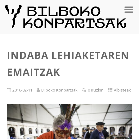
INDABA LEHIAKETAREN
EMAITZAK
2016-02-11
Bilboko Konpartsak
0 Iruzkin
Albisteak