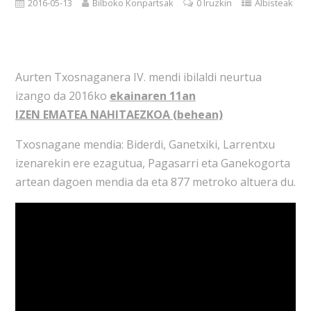
2016-05-13
Bilboko Konpartsak
0 Iruzkin
Albisteak
Aurten Txosnaganera IV. mendi ibilaldi neurtua
izango da 2016ko
ekainaren 11an
IZEN EMATEA NAHITAEZKOA
(behean)
Txosnagane mendia: Biderdi, Ganetxiki, Larrentxu
izenarekin ere ezagutua, Pagasarri eta Ganekogorta
artean dagoen mendia da eta 877 metroko altuera du.