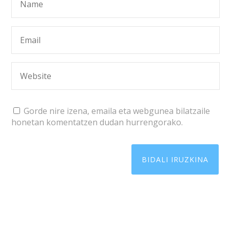
Gorde nire izena, emaila eta webgunea bilatzaile
honetan komentatzen dudan hurrengorako.