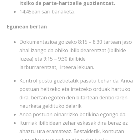
itxiko da parte-hartzaile guztientzat.
14:45ean sari banaketa.
Egunean bertan
Dokumentazioa goizeko 8:15 – 8:30 tartean jaso
ahal izango da ohiko ibilbidearentzat (ibilbide
luzea) eta 9:15 – 9:30 ibilbide
larburrarentzat, irteera lekuan.
Kontrol postu guztietatik pasatu behar da. Anoa
postuan heltzeko eta irtetzeko orduak hartuko
dira, bertan egoten den bitartean denboraren
neurketa geldituko delarik
Anoa postuan oinarrizko botikina egongo da.
Iturriak ibilbidean zehar eskasak dira beraz ez
ahaztu ura eramateaz. Bestaldetik, kontutan
izan edozein mendi martxarako hartu