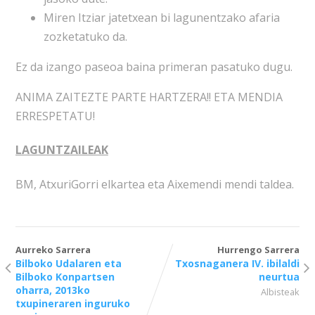
Miren Itziar jatetxean bi lagunentzako afaria
zozketatuko da.
Ez da izango paseoa baina primeran pasatuko dugu.
ANIMA ZAITEZTE PARTE HARTZERA!! ETA MENDIA
ERRESPETATU!
LAGUNTZAILEAK
BM, AtxuriGorri elkartea eta Aixemendi mendi taldea.
Aurreko Sarrera
Hurrengo Sarrera
Bilboko Udalaren eta
Txosnaganera IV. ibilaldi
Bilboko Konpartsen
neurtua
oharra, 2013ko
Albisteak
txupineraren inguruko