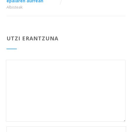
epaiaren aurrean
Albisteak
UTZI ERANTZUNA