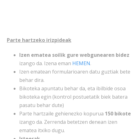
Parte hartzeko irizpideak
Izen ematea soilik gure webgunearen bidez
izango da. Izena eman
HEMEN
.
Izen ematean formularioaren datu guztiak bete
behar dira.
Bikoteka apuntatu behar da, eta ibilbide osoa
bikoteka egin (kontrol postuetatik biek batera
pasatu behar dute)
Parte hartzaile gehienezko kopurua
150 bikote
izango da. Zerrenda betetzen denean izen
ematea itxiko dugu.
Irteerak