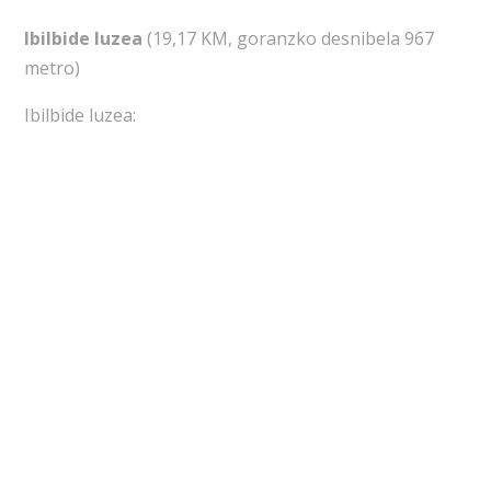
Ibilbide luzea
(19,17 KM, goranzko desnibela 967
metro)
Ibilbide luzea: