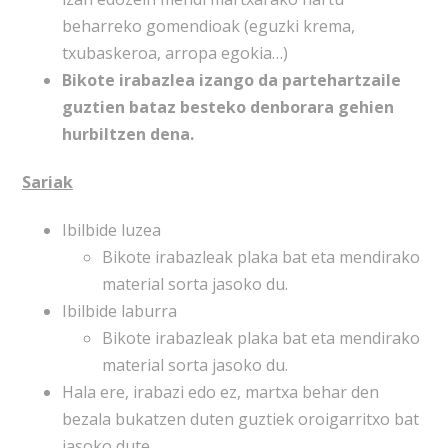
beharreko gomendioak (eguzki krema,
txubaskeroa, arropa egokia…)
Bikote irabazlea izango da partehartzaile
guztien bataz besteko denborara gehien
hurbiltzen dena.
Sariak
Ibilbide luzea
Bikote irabazleak plaka bat eta mendirako
material sorta jasoko du.
Ibilbide laburra
Bikote irabazleak plaka bat eta mendirako
material sorta jasoko du.
Hala ere, irabazi edo ez, martxa behar den
bezala bukatzen duten guztiek oroigarritxo bat
jasoko dute.