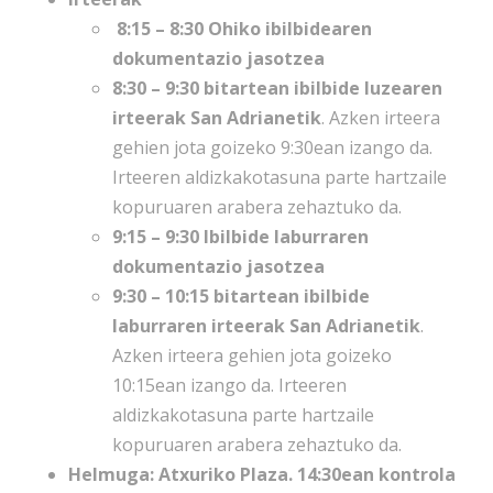
8:15 – 8:30 Ohiko ibilbidearen
dokumentazio jasotzea
8:30 – 9:30 bitartean ibilbide luzearen
irteerak San Adrianetik
. Azken irteera
gehien jota goizeko 9:30ean izango da.
Irteeren aldizkakotasuna parte hartzaile
kopuruaren arabera zehaztuko da.
9:15 – 9:30 Ibilbide laburraren
dokumentazio jasotzea
9:30 – 10:15 bitartean ibilbide
laburraren irteerak San Adrianetik
.
Azken irteera gehien jota goizeko
10:15ean izango da. Irteeren
aldizkakotasuna parte hartzaile
kopuruaren arabera zehaztuko da.
Helmuga: Atxuriko Plaza. 14:30ean kontrola