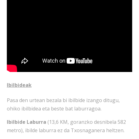
Ibilbideak
Pasa den urtean bezala bi ibilbide izango ditugu,
ohiko ibilbidea eta beste bat laburragoa.
Ibilbide Laburra
(13,6 KM, goranzko desnibela 582
metro), ibilde laburra ez da Txosnaganera heltzen.