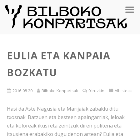
EULIA ETA KANPAIA
BOZKATU
2016-08-20
Bilboko Konpartsak
0 Iruzkin
Albisteak
Hasi da Aste Nagusia eta Marijaiak zabaldu ditu
txosnak. Batzuen eta besteen apaingarriak, leloak
eta koloreak ikusi eta zeintzuk diren politena eta
itsusiena erabakiko dugu denon artean? Eulia eta