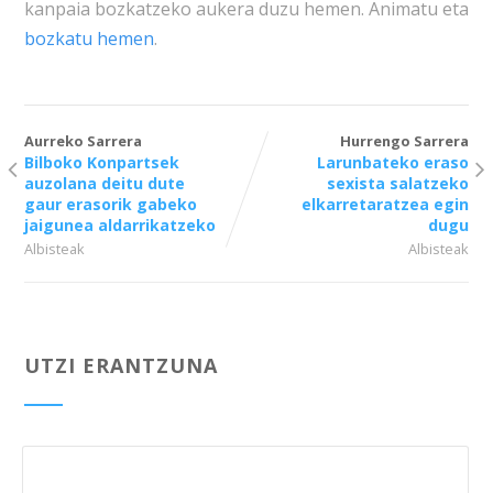
kanpaia bozkatzeko aukera duzu hemen. Animatu eta
bozkatu hemen
.
Aurreko Sarrera
Hurrengo Sarrera
Bilboko Konpartsek
Larunbateko eraso
auzolana deitu dute
sexista salatzeko
gaur erasorik gabeko
elkarretaratzea egin
jaigunea aldarrikatzeko
dugu
Albisteak
Albisteak
UTZI ERANTZUNA