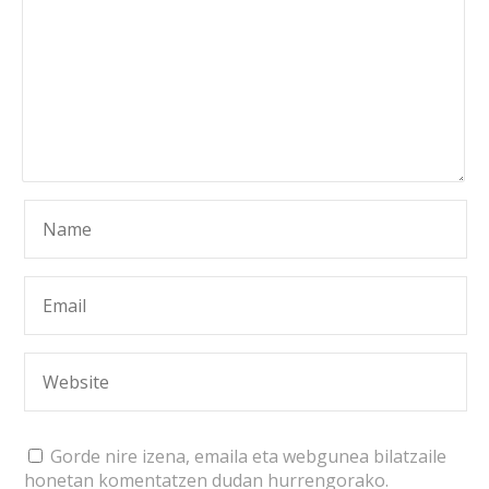
Gorde nire izena, emaila eta webgunea bilatzaile
honetan komentatzen dudan hurrengorako.