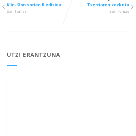
Klin-Klon sarien II.edizioa
Txerriaren zozketa
San Tomas
San Tomas
UTZI ERANTZUNA