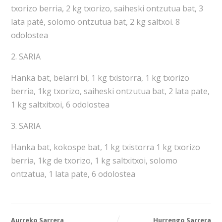
txorizo berria, 2 kg txorizo, saiheski ontzutua bat, 3
lata paté, solomo ontzutua bat, 2 kg saltxoi. 8
odolostea
2. SARIA
Hanka bat, belarri bi, 1 kg txistorra, 1 kg txorizo
berria, 1kg txorizo, saiheski ontzutua bat, 2 lata pate,
1 kg saltxitxoi, 6 odolostea
3. SARIA
Hanka bat, kokospe bat, 1 kg txistorra 1 kg txorizo
berria, 1kg de txorizo, 1 kg saltxitxoi, solomo
ontzatua, 1 lata pate, 6 odolostea
Aurreko Sarrera
Hurrengo Sarrera