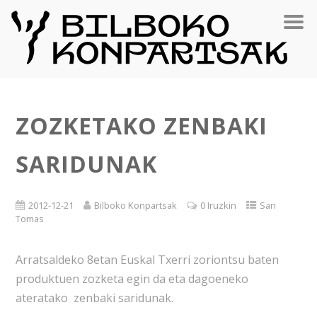
ZOZKETAKO ZENBAKI
SARIDUNAK
2012-12-21
Bilboko Konpartsak
0 Iruzkin
San
Tomas
Arratsaldeko 8etan Euskal Txerri zoriontsu baten
produktuen zozketa egin da eta dagoeneko
ateratako zenbaki saridunak.