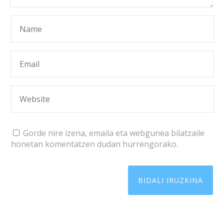
Gorde nire izena, emaila eta webgunea bilatzaile
honetan komentatzen dudan hurrengorako.