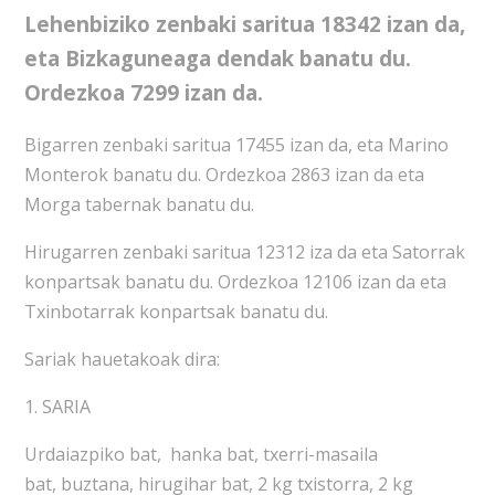
Lehenbiziko zenbaki saritua 18342 izan da,
eta Bizkaguneaga dendak banatu du.
Ordezkoa 7299 izan da.
Bigarren zenbaki saritua 17455 izan da, eta Marino
Monterok banatu du. Ordezkoa 2863 izan da eta
Morga tabernak banatu du.
Hirugarren zenbaki saritua 12312 iza da eta Satorrak
konpartsak banatu du. Ordezkoa 12106 izan da eta
Txinbotarrak konpartsak banatu du.
Sariak hauetakoak dira:
1. SARIA
Urdaiazpiko bat, hanka bat, txerri-masaila
bat, buztana, hirugihar bat, 2 kg txistorra, 2 kg