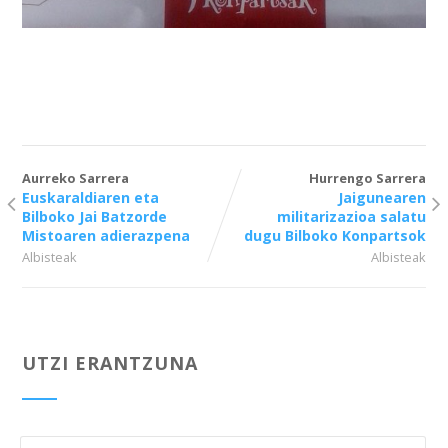
Aurreko Sarrera
Hurrengo Sarrera
Euskaraldiaren eta
Jaigunearen
Bilboko Jai Batzorde
militarizazioa salatu
Mistoaren adierazpena
dugu Bilboko Konpartsok
Albisteak
Albisteak
UTZI ERANTZUNA