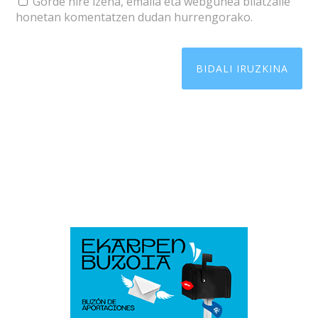
Gorde nire izena, emaila eta webgunea bilatzaile
honetan komentatzen dudan hurrengorako.