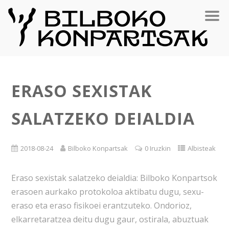
ERASO SEXISTAK
SALATZEKO DEIALDIA
2018-08-24
Bilboko Konpartsak
0 Iruzkin
Albisteak
Eraso sexistak salatzeko deialdia: Bilboko Konpartsok
erasoen aurkako protokoloa aktibatu dugu, sexu-
eraso eta eraso fisikoei erantzuteko. Ondorioz,
elkarretaratzea deitu dugu gaur, ostirala, abuztuak