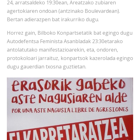
24, arratsaldeko 19:30ean, Areatzako zubiaren
agertokiaren ondoan (antzinako Boulevardean).
Bertan adierazpen bat irakurriko dugu.
Horrez gain, Bilboko Konpartsetatik bat egingo dugu
Autodefentsa Feminista Asanbladak 23:30etarako
antolatutako manifestazioarekin, eta, ondoren,
protokoloari jarraituz, konpartsok kazerolada egingo
dugu gauerdian txosna guztietan.