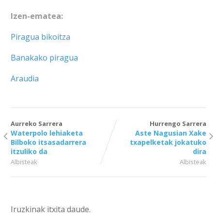
Izen-ematea:
Piragua bikoitza
Banakako piragua
Araudia
Aurreko Sarrera
Hurrengo Sarrera
Waterpolo lehiaketa
Aste Nagusian Xake
Bilboko itsasadarrera
txapelketak jokatuko
itzuliko da
dira
Albisteak
Albisteak
Iruzkinak itxita daude.