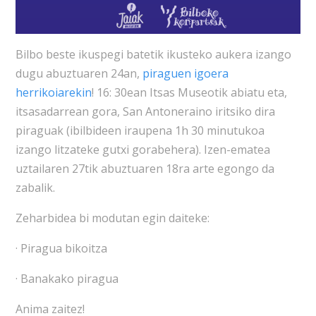
Bilbo beste ikuspegi batetik ikusteko aukera izango
dugu abuztuaren 24an,
piraguen igoera
herrikoiarekin
! 16: 30ean Itsas Museotik abiatu eta,
itsasadarrean gora, San Antoneraino iritsiko dira
piraguak (ibilbideen iraupena 1h 30 minutukoa
izango litzateke gutxi gorabehera). Izen-ematea
uztailaren 27tik abuztuaren 18ra arte egongo da
zabalik.
Zeharbidea bi modutan egin daiteke:
· Piragua bikoitza
· Banakako piragua
Anima zaitez!