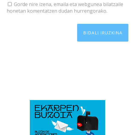
Gorde nire izena, emaila eta webgunea bilatzaile
honetan komentatzen dudan hurrengorako.