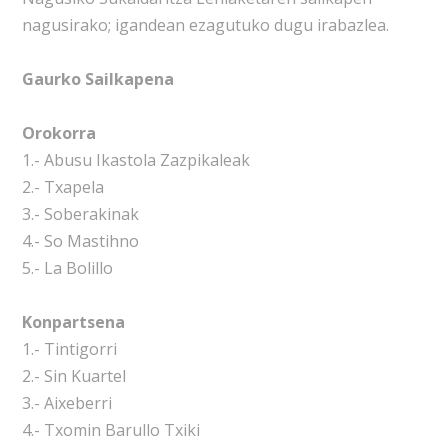
nagusirako; igandean ezagutuko dugu irabazlea.
Gaurko Sailkapena
Orokorra
1.- Abusu Ikastola Zazpikaleak
2.- Txapela
3.- Soberakinak
4.- So Mastihno
5.- La Bolillo
Konpartsena
1.- Tintigorri
2.- Sin Kuartel
3.- Aixeberri
4.- Txomin Barullo Txiki