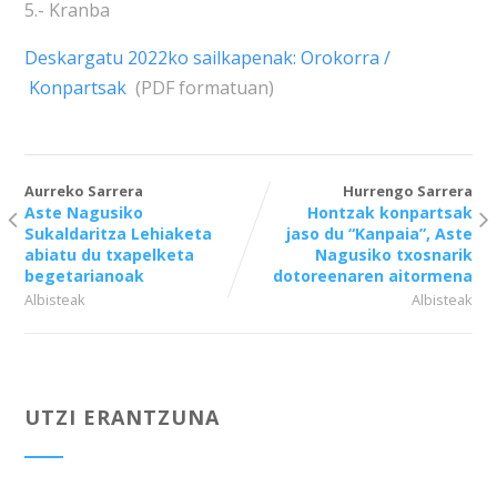
5.- Kranba
Deskargatu 2022ko sailkapenak: Orokorra /
Konpartsak
(PDF formatuan)
Aurreko Sarrera
Hurrengo Sarrera
Aste Nagusiko
Hontzak konpartsak
Sukaldaritza Lehiaketa
jaso du “Kanpaia”, Aste
abiatu du txapelketa
Nagusiko txosnarik
begetarianoak
dotoreenaren aitormena
Albisteak
Albisteak
UTZI ERANTZUNA