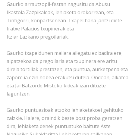
Gaurko arrautzopil-festan nagusitu da Abusu
Ikastola Zazpikaleak, lehiaketa orokorrean, eta
Tintigorri, konpartsenean. Txapel bana jantzi diete
Iratxe Palacios txupinerak eta
Itziar Lazkano pregoilariak.
Gaurko txapeldunen mailara ailegatu ez badira ere,
aipatzekoa da pregoilaria eta txupinera ere aritu
direla tortillak prestazen, eta puntua, aurkezpena eta
zapore ia ezin hobea erakutsi dutela. Ondoan, alkatea
eta Jai Batzorde Mistoko kideak izan dituzte
laguntzen.
Gaurko puntuazioak atzoko lehiaketakoei gehituko
zaizkie. Halere, oraindik beste bost proba geratzen
dira, lehiaketa denek puntuatuko baitute Aste
Nagusiko Sukaldaritza Lehiaketaren sailkapen