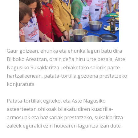
Gaur goizean, ehunka eta ehunka lagun batu dira
Bilboko Areatzan, orain deña hiru urte bezala, Aste
Nagusiko Sukaldaritza Lehiaketako saiorik parte-
hartzaileenean, patata-tortilla gozoena prestatzeko
konjuratuta.
Patata-tortillak egiteko, eta Aste Nagusiko
astearteetan ohikoak bilakatu diren kuadrilla-
armosuak eta bazkariak prestatzeko, sukaldaritza-
zaleek eguraldi ezin hobearen laguntza izan dute.