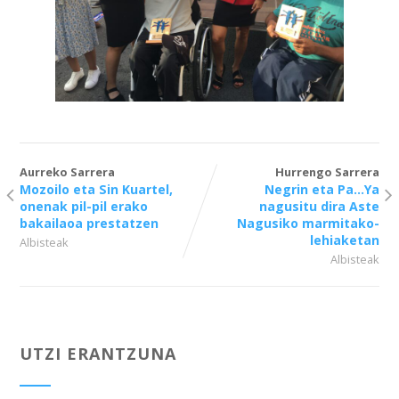
Aurreko Sarrera
Hurrengo Sarrera
Mozoilo eta Sin Kuartel,
Negrin eta Pa…Ya
onenak pil-pil erako
nagusitu dira Aste
bakailaoa prestatzen
Nagusiko marmitako-
lehiaketan
Albisteak
Albisteak
UTZI ERANTZUNA