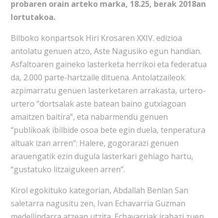
probaren orain arteko marka, 18.25, berak 2018an
lortutakoa.
Bilboko konpartsok Hiri Krosaren XXIV. edizioa
antolatu genuen atzo, Aste Nagusiko egun handian.
Asfaltoaren gaineko lasterketa herrikoi eta federatua
da, 2.000 parte-hartzaile dituena. Antolatzaileok
azpimarratu genuen lasterketaren arrakasta, urtero-
urtero “dortsalak aste batean baino gutxiagoan
amaitzen baitira”, eta nabarmendu genuen
“publikoak ibilbide osoa bete egin duela, tenperatura
altuak izan arren”: Halere, gogorarazi genuen
arauengatik ezin dugula lasterkari gehiago hartu,
“gustatuko litzaigukeen arren”.
Kirol egokituko kategorian, Abdallah Benlan San
saletarra nagusitu zen, Ivan Echavarria Guzman
medellindarra atzean utzita. Echavarriak irabazi zuen