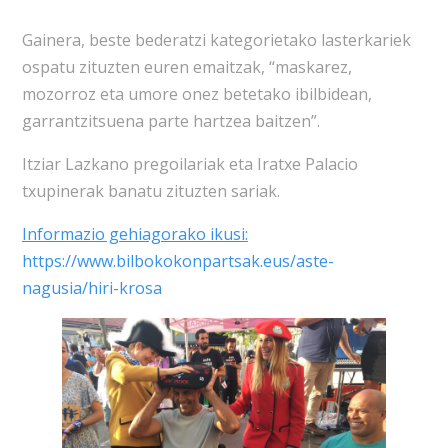
Gainera, beste bederatzi kategorietako lasterkariek
ospatu zituzten euren emaitzak, “maskarez,
mozorroz eta umore onez betetako ibilbidean,
garrantzitsuena parte hartzea baitzen”.
Itziar Lazkano pregoilariak eta Iratxe Palacio
txupinerak banatu zituzten sariak.
Informazio gehiagorako ikusi:
https://www.bilbokokonpartsak.eus/aste-
nagusia/hiri-krosa