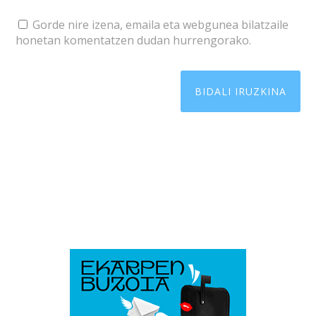
Gorde nire izena, emaila eta webgunea bilatzaile
honetan komentatzen dudan hurrengorako.