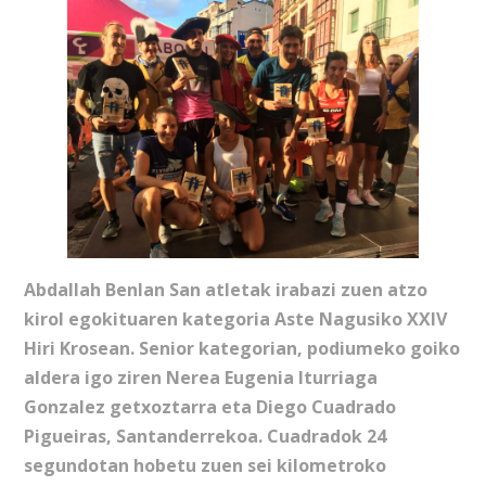
Abdallah Benlan San atletak irabazi zuen atzo
kirol egokituaren kategoria Aste Nagusiko XXIV
Hiri Krosean. Senior kategorian, podiumeko goiko
aldera igo ziren Nerea Eugenia Iturriaga
Gonzalez getxoztarra eta Diego Cuadrado
Pigueiras, Santanderrekoa. Cuadradok 24
segundotan hobetu zuen sei kilometroko