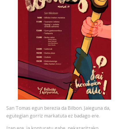
San Tomas egun berezia da Bilbon. Jaieguna da,
egutegian gorriz markatuta ez badago ere.
Izan ere, ia konturatu gabe, nekazaritzako