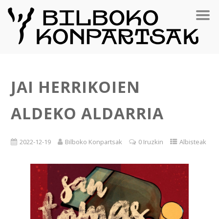
JAI HERRIKOIEN
ALDEKO ALDARRIA
2022-12-19
Bilboko Konpartsak
0 Iruzkin
Albisteak