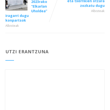
eta txerrikien otzara
2023rako
zozkatu dugu
“Elkarlan
Uholdea”
Albisteak
iragarri dugu
konpartsok
Albisteak
UTZI ERANTZUNA