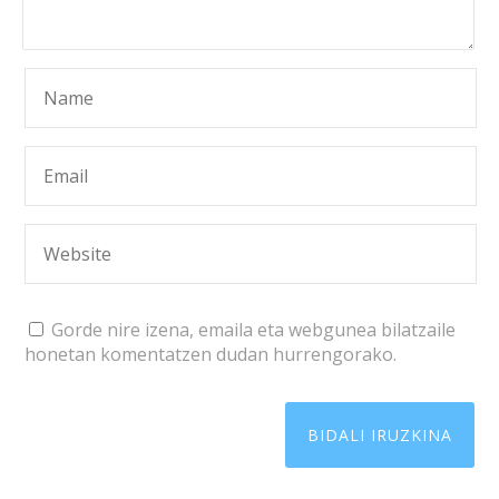
Gorde nire izena, emaila eta webgunea bilatzaile
honetan komentatzen dudan hurrengorako.