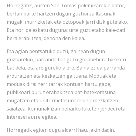
Horregatik, aurten San Tomas polemikarekin dator,
bertan parte hartzen dugun guztioi zailtasunak,
mugak, murrizketak eta oztopoak jarri dizkigutelako.
Eta hori da eskatu duguna: urte guztietako kale-zati
bera erabiltzea, denona den kalea.
Eta agian pentsatuko duzu, gainean dugun
guztiarekin, parranda bat gutxi gorabehera txikikeri
bat dela, eta are gurekoia ere. Baina ez da parranda
arduratzen eta kezkatzen gaituena. Moduak eta
moduak dira: herritarrak kontuan hartu gabe,
publikoari buruz erabakitzea bat-batekotasuna
mugatzen eta uniformetasunarekin ordezkatzen
saiatzea, komunak izan beharko luketen jendeei eta
interesei aurre egitea.
Horregatik egiten dugu aldarri hau, jakin dadin,