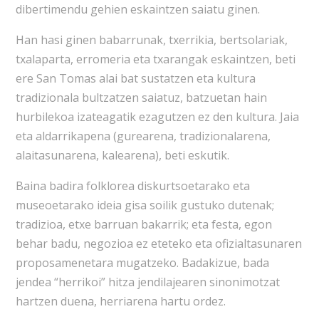
dibertimendu gehien eskaintzen saiatu ginen.
Han hasi ginen babarrunak, txerrikia, bertsolariak,
txalaparta, erromeria eta txarangak eskaintzen, beti
ere San Tomas alai bat sustatzen eta kultura
tradizionala bultzatzen saiatuz, batzuetan hain
hurbilekoa izateagatik ezagutzen ez den kultura. Jaia
eta aldarrikapena (gurearena, tradizionalarena,
alaitasunarena, kalearena), beti eskutik.
Baina badira folklorea diskurtsoetarako eta
museoetarako ideia gisa soilik gustuko dutenak;
tradizioa, etxe barruan bakarrik; eta festa, egon
behar badu, negozioa ez eteteko eta ofizialtasunaren
proposamenetara mugatzeko. Badakizue, bada
jendea “herrikoi” hitza jendilajearen sinonimotzat
hartzen duena, herriarena hartu ordez.