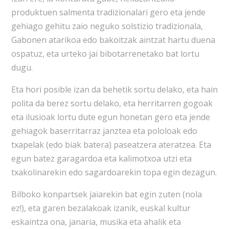
produktuen salmenta tradizionalari gero eta jende
gehiago gehitu zaio neguko solstizio tradizionala,
Gabonen atarikoa edo bakoitzak aintzat hartu duena
ospatuz, eta urteko jai bibotarrenetako bat lortu
dugu.
Eta hori posible izan da behetik sortu delako, eta hain
polita da berez sortu delako, eta herritarren gogoak
eta ilusioak lortu dute egun honetan gero eta jende
gehiagok baserritarraz janztea eta pololoak edo
txapelak (edo biak batera) paseatzera ateratzea. Eta
egun batez garagardoa eta kalimotxoa utzi eta
txakolinarekin edo sagardoarekin topa egin dezagun.
Bilboko konpartsek jaiarekin bat egin zuten (nola
ez!), eta garen bezalakoak izanik, euskal kultur
eskaintza ona, janaria, musika eta ahalik eta