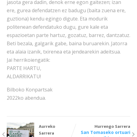
jasota gera dadin, denok erne egon gaitezen; izan
ere, gurea defendatzen ez badugu (baita zuena ere,
guztiona) kendu egingo digute. Eta modurik
politenean defendatuko dugu, gure kale eta
espazioetan parte hartuz, gozatuz, barrez, dantzatuz.
Beti bezala, galgarik gabe, baina buruarekin. Jatorra
eta alaia izanik, txirenea eta jendearekin adeitsua.
Jai herrikoiengatik:
PARTE HARTU,
ALDARRIKATU!
Bilboko Konpartsak
2022ko abendua.
Aurreko
Hurrengo Sarrera
San Tomaseko ortuari
Sarrera