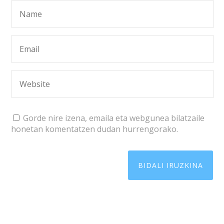
Gorde nire izena, emaila eta webgunea bilatzaile
honetan komentatzen dudan hurrengorako.