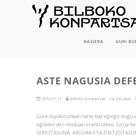
HASIERA
GURI BU
ASTE NAGUSIA DE
2010-07-17
Bilboko Konpartsak
0 Iruzkin
Gure ospakizunean tarte bat egingo dugu az
egokien den moduan erantzuteko. Giroa ber
SERIOTASUNA, ARDURA ETA ZINTZOTASUNA 