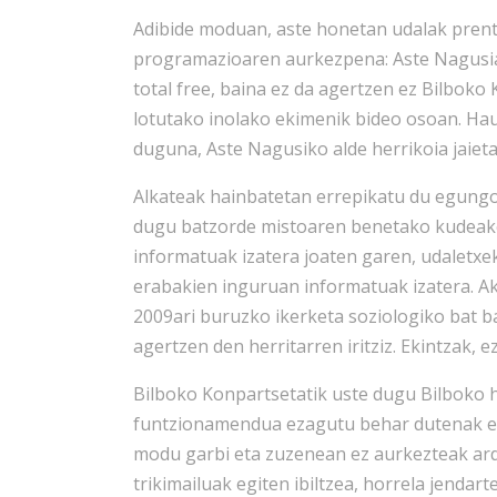
Adibide moduan, aste honetan udalak pren
programazioaren aurkezpena: Aste Nagusia
total free, baina ez da agertzen ez Bilboko
lotutako inolako ekimenik bideo osoan. Ha
duguna, Aste Nagusiko alde herrikoia jaieta
Alkateak hainbatetan errepikatu du egungo 
dugu batzorde mistoaren benetako kudeaketa
informatuak izatera joaten garen, udaletx
erabakien inguruan informatuak izatera. Akt
2009ari buruzko ikerketa soziologiko bat b
agertzen den herritarren iritziz. Ekintzak, ez
Bilboko Konpartsetatik uste dugu Bilboko h
funtzionamendua ezagutu behar dutenak et
modu garbi eta zuzenean ez aurkezteak ard
trikimailuak egiten ibiltzea, horrela jendar