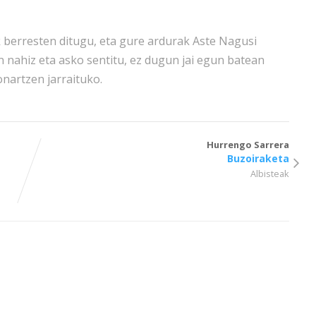
berresten ditugu, eta gure ardurak Aste Nagusi
n nahiz eta asko sentitu, ez dugun jai egun batean
onartzen jarraituko.
Hurrengo Sarrera
Buzoiraketa
Albisteak