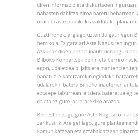
diren informazio eta diskurtsoen inguruan.
nahasten dabiltza giroa baretu beharrean. 
orain bi aste publikoki azaldutako planare
Guzti honek, argiago uzten du gaur egun B
herrikoia. Ez gara ari Aste Nagusiren ingur
Azkunak dioen bezala inauterien inguruan ar
Bilboko Konpartsek behin eta berriro hasie
egon, udaletxea bi jaitsiera mantentzen te
banatuz. Alkatetzarekin egindako batzarret
udalarekin batera Bilboko inauterien antolat
ezta epe laburrean jaitsiera bateratua egit
da eta ez gure jarrerarekiko arazoa.
Berresten dugu gure Aste Nagusiko plante
zerikusirik. Are gehiago, gure planteamendu
komunikatzean eta eztabaidatzean oinarritz