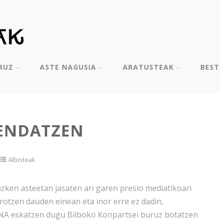
RUZ
ASTE NAGUSIA
ARATUSTEAK
BES
FENDATZEN
Albisteak
ken asteetan jasaten ari garen presio mediatikoari
otzen dauden einean eta inor erre ez dadin,
eskatzen dugu Bilboko Konpartsei buruz botatzen