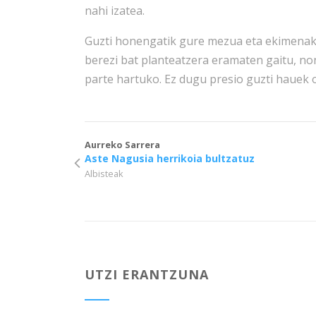
nahi izatea.
Guzti honengatik gure mezua eta ekimenak 
berezi bat planteatzera eramaten gaitu, no
parte hartuko. Ez dugu presio guzti hauek 
Aurreko Sarrera
Aste Nagusia herrikoia bultzatuz
Albisteak
UTZI ERANTZUNA