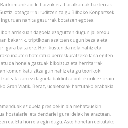
 Bai komunikabide batzuk eta bai alkateak bazterrak
Guztiz lotsagarria iruditzen zaigu Bilboko Konpartsek
n inguruan nahita gezurrak botatzen egotea.
ilbon arriskuan dagoela ezagutzen dugun jai eredu
uan bakarrik, triptikoan azaltzen dugun bezala eta
i gara baita ere. Hor ikusten da nola nahiz eta
rako inauteri bateratua berreskuratzeko lana egiten
matu da honela gastuak bikoiztuz eta herritarrak
an komunikatu zitzaigun nahiz eta gu teorikoki
zaileak izan ez dagoela baldintza politikorik ez orain
eko Gran Viatik. Beraz, udaletxeak hartutako erabakia
amenduak ez duela presioekin ala mehatxuekin
a hostalariei eta dendariei gure ideiak helaraztean,
en da. Eta horrela egin dugu. Aste honetan deitutako