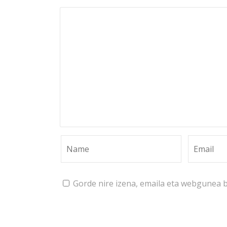
Gorde nire izena, emaila eta webgunea 