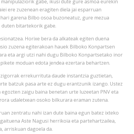
, manipulaziorik gabe, ikusi dute gure asmoa eurekin
iei ere zuzenean eragiten diela jai esparruan
n hari garena Bilbo osoa buzoneatuz, gure mezua
 duten bitartekorik gabe.
esionatzea. Horixe bera da alkateak egiten duena
lusio zuzena egiterakoan hauek Bilboko Konpartsen
gara eta argi utzi nahi dugu Bilboko Konpartsetako inor
k pikete moduan edota jendea ezertara behartzen.
zigorrak errekurrituta daude instantzia guztietan,
a urte batzuk pasa arte ez dugu erantzunik izango. Ustez
 egozten zaigu baina benetan urte luzeetan PNV eta
rora udaletxean osoko bilkurara eraman zutena.
an zentratu nahi izan dute baina egun batez ixteko
 gaituena Aste Nagusi herrikoia eta partehartzailea,
a, arriskuan dagoela da.