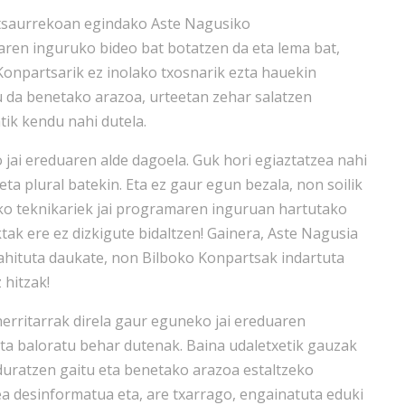
tsaurrekoan egindako Aste Nagusiko
ren inguruko bideo bat botatzen da eta lema bat,
 Konpartsarik ez inolako txosnarik ezta hauekin
u da benetako arazoa, urteetan zehar salatzen
tik kendu nahi dutela.
jai ereduaren alde dagoela. Guk hori egiaztatzea nahi
 plural batekin. Eta ez gaur egun bezala, non soilik
eko teknikariek jai programaren inguruan hartutako
ak ere ez dizkigute bidaltzen! Gainera, Aste Nagusia
ahituta daukate, non Bilboko Konpartsak indartuta
 hitzak!
erritarrak direla gaur eguneko jai ereduaren
a baloratu behar dutenak. Baina udaletxetik gauzak
uratzen gaitu eta benetako arazoa estaltzeko
tea desinformatua eta, are txarrago, engainatuta eduki