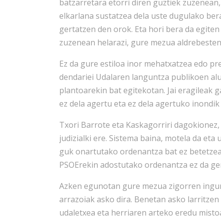
batzarretara etorri diren guztiek zuzenean
elkarlana sustatzea dela uste dugulako bera
gertatzen den orok. Eta hori bera da egite
zuzenean helarazi, gure mezua aldrebesten
Ez da gure estiloa inor mehatxatzea edo pr
dendariei Udalaren languntza publikoen a
plantoarekin bat egitekotan. Jai eragileak 
ez dela agertu eta ez dela agertuko inondi
Txori Barrote eta Kaskagorriri dagokionez, 
judizialki ere. Sistema baina, motela da et
guk onartutako ordenantza bat ez betetzea
PSOErekin adostutako ordenantza ez da ge
Azken egunotan gure mezua zigorren inguru
arrazoiak asko dira. Benetan asko larritzen
udaletxea eta herriaren arteko eredu misto