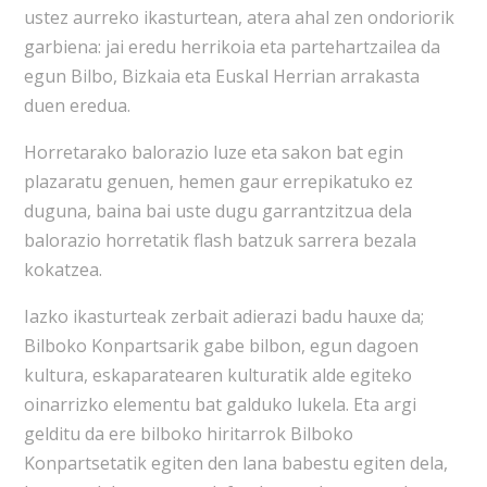
ustez aurreko ikasturtean, atera ahal zen ondoriorik
garbiena: jai eredu herrikoia eta partehartzailea da
egun Bilbo, Bizkaia eta Euskal Herrian arrakasta
duen eredua.
Horretarako balorazio luze eta sakon bat egin
plazaratu genuen, hemen gaur errepikatuko ez
duguna, baina bai uste dugu garrantzitzua dela
balorazio horretatik flash batzuk sarrera bezala
kokatzea.
Iazko ikasturteak zerbait adierazi badu hauxe da;
Bilboko Konpartsarik gabe bilbon, egun dagoen
kultura, eskaparatearen kulturatik alde egiteko
oinarrizko elementu bat galduko lukela. Eta argi
gelditu da ere bilboko hiritarrok Bilboko
Konpartsetatik egiten den lana babestu egiten dela,