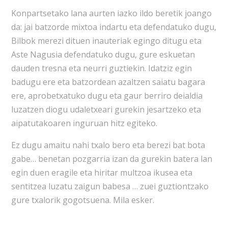
Konpartsetako lana aurten iazko ildo beretik joango
da: jai batzorde mixtoa indartu eta defendatuko dugu,
Bilbok merezi dituen inauteriak egingo ditugu eta
Aste Nagusia defendatuko dugu, gure eskuetan
dauden tresna eta neurri guztiekin. Idatziz egin
badugu ere eta batzordean azaltzen saiatu bagara
ere, aprobetxatuko dugu eta gaur berriro deialdia
luzatzen diogu udaletxeari gurekin jesartzeko eta
aipatutakoaren inguruan hitz egiteko.
Ez dugu amaitu nahi txalo bero eta berezi bat bota
gabe… benetan pozgarria izan da gurekin batera lan
egin duen eragile eta hiritar multzoa ikusea eta
sentitzea luzatu zaigun babesa … zuei guztiontzako
gure txalorik gogotsuena. Mila esker.