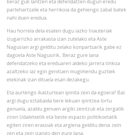
beraz guk lantzen eta defendatzen dugun eredu
partehartzaile eta herrikoia da gehiengo zabal batek
nahi duen eredua.
Hau horrela dela esaten dugu iazko Inauteriak
izugarrizko arrakasta izan zutelako eta Aste
Nagusian argi gelditu zelako konpartsarik gabe ez
dagoela Aste Nagusirik.. Beraz gure lana
defendatzeko eta ereduaren aldeko jarrera tinkoa
azaltzeko iaz egin genituen mugimendu guztiek
etekinak izan dituela esan dezakegu.
Eta aurtengo ikasturtean ipinita zein da egoera? Bai:
argi dugu eztabaida bere lekuan ipintzea lortu
genuela, azaldu genuen argiki zeintzuk eta zergatik
ziren Udaletxetik eta beste espazio politikoetatik
egiten ziren erasoak eta argiena gelditu dena: zein
zen eta zein izango den gure lana.