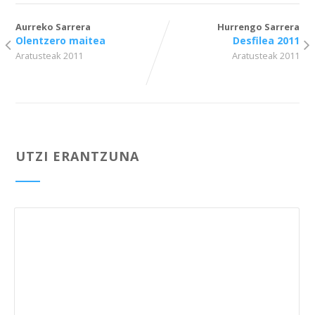
Aurreko Sarrera
Hurrengo Sarrera
Olentzero maitea
Desfilea 2011
Aratusteak 2011
Aratusteak 2011
UTZI ERANTZUNA