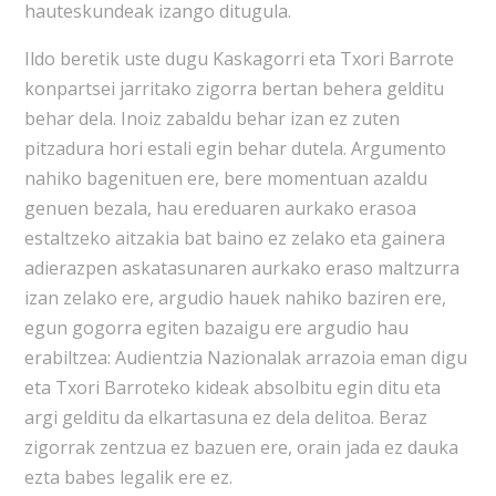
hauteskundeak izango ditugula.
Ildo beretik uste dugu Kaskagorri eta Txori Barrote
konpartsei jarritako zigorra bertan behera gelditu
behar dela. Inoiz zabaldu behar izan ez zuten
pitzadura hori estali egin behar dutela. Argumento
nahiko bagenituen ere, bere momentuan azaldu
genuen bezala, hau ereduaren aurkako erasoa
estaltzeko aitzakia bat baino ez zelako eta gainera
adierazpen askatasunaren aurkako eraso maltzurra
izan zelako ere, argudio hauek nahiko baziren ere,
egun gogorra egiten bazaigu ere argudio hau
erabiltzea: Audientzia Nazionalak arrazoia eman digu
eta Txori Barroteko kideak absolbitu egin ditu eta
argi gelditu da elkartasuna ez dela delitoa. Beraz
zigorrak zentzua ez bazuen ere, orain jada ez dauka
ezta babes legalik ere ez.