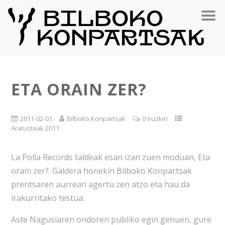
ETA ORAIN ZER?
2011-02-01
Bilboko Konpartsak
0 Iruzkin
Aratusteak 2011
La Polla Records taldeak esan izan zuen moduan, Eta
orain zer?. Galdera honekin Bilboko Konpartsak
prentsaren aurrean agertu zen atzo eta hau da
irakurritako testua:
Aste Nagusiaren ondoren publiko egin genuen, gure