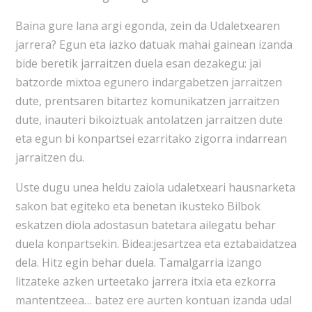
Baina gure lana argi egonda, zein da Udaletxearen
jarrera? Egun eta iazko datuak mahai gainean izanda
bide beretik jarraitzen duela esan dezakegu: jai
batzorde mixtoa egunero indargabetzen jarraitzen
dute, prentsaren bitartez komunikatzen jarraitzen
dute, inauteri bikoiztuak antolatzen jarraitzen dute
eta egun bi konpartsei ezarritako zigorra indarrean
jarraitzen du.
Uste dugu unea heldu zaiola udaletxeari hausnarketa
sakon bat egiteko eta benetan ikusteko Bilbok
eskatzen diola adostasun batetara ailegatu behar
duela konpartsekin. Bidea:jesartzea eta eztabaidatzea
dela. Hitz egin behar duela. Tamalgarria izango
litzateke azken urteetako jarrera itxia eta ezkorra
mantentzeea… batez ere aurten kontuan izanda udal