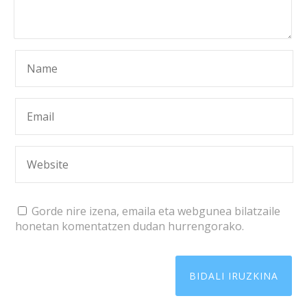
Gorde nire izena, emaila eta webgunea bilatzaile
honetan komentatzen dudan hurrengorako.